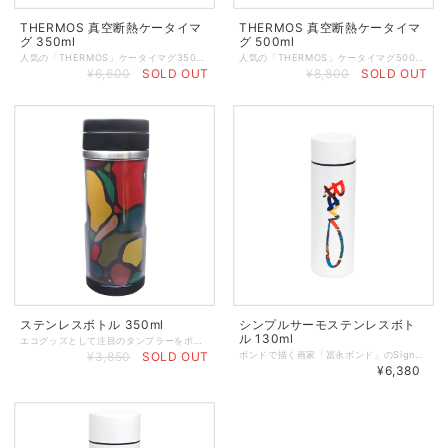
THERMOS 真空断熱ケータイマ
THERMOS 真空断熱ケータイマ
グ 350ml
グ 500ml
人気の「THERMOS」ケータイマグ350ｍlサイズをボンドアート柄で！ ・小さめサイズのTHERMOS真空断熱ケータイマグ 350ml。 ・真空断熱構造で、高い保温・保冷力で最適な温度を長時間キープしてくれます。 ・1つずつTHERMOS（サーモス）の専用箱に入れてお届けいたします。取扱説明書も同梱しています。 ◆サイズ 容量／350ml 幅／6.5cm 高さ／17cm 奥行／7.5cm ◆素材 内びん：ステンレス鋼 胴部：ステンレス鋼（アクリル樹脂塗装） フタ・せん本体：ポリプロピレン 飲み口：ポリプロピレン フタパッキン：シリコーンゴム せんパッキン：シリコーンゴム ◆プリント ロータリーUVインクジェット レーザー加工 ※プリントに若干のムラ（空気が入ったような感じ）があるため、特価にて数量限定のご提供です。予めご了承の上、ご注文くださいませ。 ◆ご使用上の注意事項 ・ご使用の前に、必ず同梱している商品説明書の内容をご確認くださいませ。 ・食器洗浄機や食器乾燥機のご使用はお控えくださいませ。 ・洗浄はやわらかいスポンジなどで優しく手洗いしてください。 ・UV硬化インクジェットの場合、商品お届け直後インク特有の匂いが残る場合がありますが、時間と共に軽減されます。 ・レーザー加工を施した際、内側のステンレスの模様や色に個体差があることがあります。ご容赦くださいませ。 ・名入れ、プリント加工後の製品不良(保温不良・塗装剥がれ・その他諸々の不良)はメーカー保証の対象外になります。あらかじめご了承くださいませ。
人気の「THERMOS」ケータイマグ500ｍlサイズをボンドアート柄で！ ・レギュラーサイズのTHERMOS真空断熱ケータイマグ 500ml。 ・真空断熱構造で、高い保温・保冷力で最適な温度を長時間キープしてくれます。 ・1つずつTHERMOS（サーモス）の専用箱に入れてお届けいたします。取扱説明書も同梱しています。 ◆サイズ 容量／500ml 幅／6.5cm 高さ／22cm 奥行／7.5cm ◆素材 内びん：ステンレス鋼 胴部：ステンレス鋼（アクリル樹脂塗装） フタ・せん本体：ポリプロピレン 飲み口：ポリプロピレン フタパッキン：シリコーンゴム せんパッキン：シリコーンゴム ◆プリント ロータリーUVインクジェット レーザー加工 ※プリントに若干のムラ（空気が入ったような感じ）があるため、特価にて数量限定のご提供です。予めご了承の上、ご注文くださいませ。 ◆ご使用上の注意事項 ・ご使用の前に、必ず同梱している商品説明書の内容をご確認くださいませ。 ・食器洗浄機や食器乾燥機のご使用はお控えくださいませ。 ・洗浄はやわらかいスポンジなどで優しく手洗いしてください。 ・UV硬化インクジェットの場合、商品お届け直後インク特有の匂いが残る場合がありますが、時間と共に軽減されます。 ・レーザー加工を施した際、内側のステンレスの模様や色に個体差があることがあります。ご容赦くださいませ。 ・名入れ、プリント加工後の製品不良(保温不良・塗装剥がれ・その他諸々の不良)はメーカー保証の対象外になります。あらかじめご了承くださいませ。
¥6,600
SOLD OUT
¥8,800
SOLD OUT
ステンレスボトル 350ml
シンプルサーモステンレスボト
ル 130ml
エコグッズとして注目のタンブラーをボンドデザインで。 ・一般的な缶ジュースと同じ350ml ・飲み口は取り外し可能となっていますので氷を入れやすく、洗うのも簡単！ タンブラーよりも中身が漏れにくく、自宅で用意した飲み物をカバンに入れて、毎日の通勤・通学、レジャーで持ち運ぶ方にはおすすめです。 また、家庭用製氷器で作った大きめな氷も入れやすく、蒸し暑い夏場にはキンキンに冷えたドリンクを飲みたい方にも大助かり！ ◆360度どこからでも飲める！ 外のキャップを外せば360度どこからでも、コップ感覚で飲めるようになっています。 急いでいる時や移動中の時間のないときにも、手間なくゴクゴク飲めてうれしい仕様です。 ◆パーツを取り外してお手入れラクラク 飲み口とキャップは取り外して洗うことができるのでお手入れも簡単！ 丸ごと洗えて清潔に使えます。 サイズ：直径72mm × 高さ18.9mm 容量：350ml 素材：ステンレス(304)、PP、AS 他 印刷：オンデマンドカラーレーザープリント ◆使用上のご注意 ネジがしっかり締まっていても、フタと本体は完全密閉ではありません。台紙の濡れが心配であれば、取り出して洗浄してください。台紙が濡れる場合がありますので、浸け置き洗いはしないでください。フタは本体と完全密閉するものではありません。倒れると中身がこぼれる場合がありますのでご注意ください。持ち運びの際は、完全にフタが閉まっていることを確認し、水漏れを防ぐために本体を立てた状態でご使用ください。 ◆製品使用上の注意 ・ご使用の前に中性洗剤でよく洗浄してください。 ・ご使用後は中性洗剤を付けたスポンジなどで洗浄し、水気をよく拭きとって乾燥させてください。 研磨剤入りのスポンジやたわし、磨き粉やクレンザーは傷の原因になりますので使用しないでください。 ・ネジがしっかり締まっていても、カバーと本体は完全密閉ではありません。台紙の濡れが心配であれば取り外して洗浄してください。 ・台紙が濡れる場合がありますので、浸け置き洗いはしないでください。 ・飲料と製品の温度差により結露が発生する場合があります。その場合は本愛とカバーを分解し拭きとってください。再度組み立てる際は歪み・曲がりなどがないように注意してください。 ・フタは本体と完全密閉するものではありません。倒れると中身がこぼれる場合がありますのでご注意ください。 ・熱い飲み物を入れる際は、取り扱いに十分お気を付けください。また飲み物の温度が飲める程度に下がってからフタをしてご使用ください。 ・持ち運びの際は、フタを確実に締め、立てた状態にして運んでください。 ・炭酸飲料、ドライアイス、みそ汁などの塩分を含むスープ類、アルコール類、牛乳などの乳飲料、果汁、果肉・お茶の葉は絶対に入れないでください。 ・電子レンジやオーブン、冷凍庫では使用しないでください。破損する恐れがあります。 ・食器洗い乾燥機のご使用は避けてください。 ・落としたり、強い衝撃を与えると破損するおそれがあります。 ・火のそばや高温になるところには置かないでください。 ・本来の目的用途以外に使用しないでください。 ・小さなお子様の手の届くところに置かないでください。
¥3,850
SOLD OUT
ボンドで描く画家「冨永ボンド」のSignatureロゴ（サインロゴ）をプリントした130mlサイズのサーモステンレスボトル。 ◆ポケットにも入れることができるほどの大きさ ◆ちょっとした外出時に、必要な分だけ持ち運びできる容量 ◆サイズ：容量 130ml / 直径4.5cm / 高さ 14.4cm ◆素材：ステンレス ◆プリント方法：ロータリーUVインクジェット ◆ご使用上の注意： ・ご使用の前に、箱の裏面に記載の注意事項を必ずご確認ください。 ・食器洗浄機や食器乾燥機のご使用はお避け下さい。 ・電子レンジやオーブン、冷凍庫では使用しないでください。 ・内側を漂白する際は、塩素系漂白剤の使用はお避けください。なお、外側に漂白剤が付着しないようお気をつけください。 ・浸け置き洗いや煮沸はしないでください。 ・洗浄はやわらかいスポンジなどで優しく手洗いして下さい。 ・プリント加工後の製品不良(保温不良・塗装剥がれ・その他諸々の不良)はメーカー保証の対象外になります。あらかじめご了承ください。 冨永ボンド Official website https://www.bondgraphics.com/
¥6,380