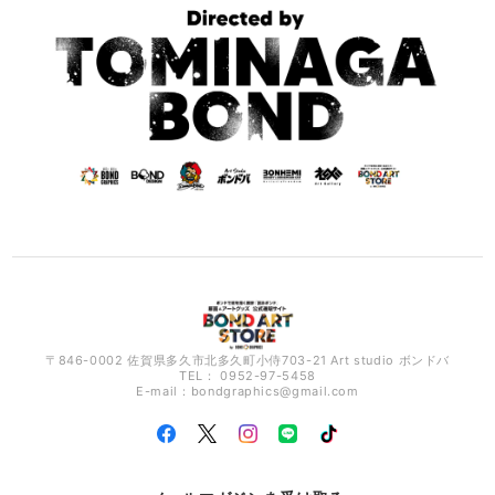
〒846-0002 佐賀県多久市北多久町小侍703-21 Art studio ボンドバ
TEL： 0952-97-5458
E-mail：
bondgraphics@gmail.com