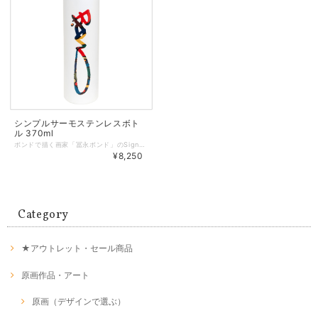
シンプルサーモステンレスボト
ル 370ml
ボンドで描く画家「冨永ボンド」のSignatureロゴ（サインロゴ）をプリントした370mlサイズのサーモステンレスボトル。 ◆カバンにいれてもかさばらないサイズ感 ◆保冷保温に優れた真空二重構造なので、いつでも美味しい温度をキープ ◆飲み口にカバーがついているので口当たりが優しい ◆サイズ：容量 370ml / 直径6.2cm / 高さ 22.2cm ◆素材：ステンレス（18-8）､PP 他 ◆プリント方法：ロータリーUVインクジェット ◆ご使用上の注意： ・ご使用の前に、箱の裏面に記載の注意事項を必ずご確認ください。 ・食器洗浄機や食器乾燥機のご使用はお避け下さい。 ・電子レンジやオーブン、冷凍庫では使用しないでください。 ・内側を漂白する際は、塩素系漂白剤の使用はお避けください。なお、外側に漂白剤が付着しないようお気をつけください。 ・浸け置き洗いや煮沸消毒はしないでください。 ・洗浄はやわらかいスポンジなどで優しく手洗いしてください。 ・プリント加工後の製品不良(保温不良・塗装剥がれ・その他諸々の不良)はメーカー保証の対象外になります。あらかじめご了承ください。 冨永ボンド Official website https://www.bondgraphics.com/
¥8,250
Category
★アウトレット・セール商品
原画作品・アート
原画（デザインで選ぶ）