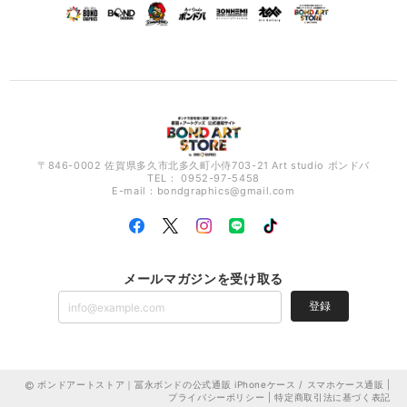
〒846-0002 佐賀県多久市北多久町小侍703-21 Art studio ボンドバ
TEL： 0952-97-5458
E-mail：
bondgraphics@gmail.com
メールマガジンを受け取る
登録
ボンドアートストア｜冨永ボンドの公式通販 iPhoneケース / スマホケース通販 |
プライバシーポリシー
|
特定商取引法に基づく表記