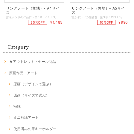
リングノート（無地）- A4サイ
リングノート（無地）- A5サイ
ズ
ズ
冨永ボンドの作品群・第3章「CELLS」を表紙と裏表紙に印刷したリングノートです。 ・サイズ：A4サイズ（210㎜ x 297㎜） ・表紙と裏表紙／アートポスト220kg（4+0） ・中身／普通紙（印刷無し／50枚綴り） ・表紙プリント／オンデマンドレーザープリント ・製本／ダブルリング製本（黒色） ・PP袋入り
冨永ボンドの作品群・第3章「CELLS」を表紙と裏表紙に印刷したリングノートです。 ・サイズ：A5サイズ（148㎜ x 210㎜） ・表紙と裏表紙／アートポスト220kg（4+0） ・中身／普通紙（印刷無し／50枚綴り） ・表紙プリント／オンデマンドレーザープリント ・製本／ダブルリング製本（黒色） ・PP袋入り
¥1,485
¥990
25%OFF
10%OFF
Category
★アウトレット・セール商品
原画作品・アート
原画（デザインで選ぶ）
原画（サイズで選ぶ）
額縁
ミニ額縁アート
使用済みの筆キーホルダー