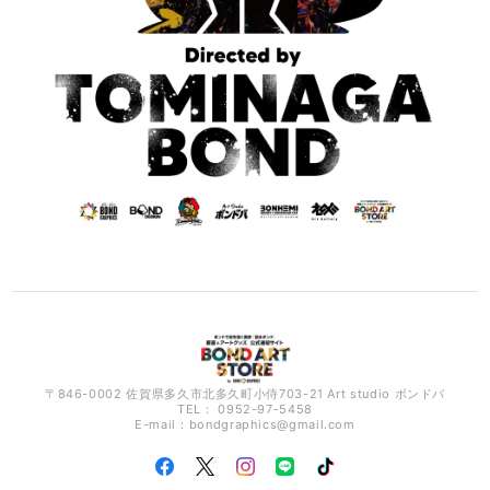
〒846-0002 佐賀県多久市北多久町小侍703-21 Art studio ボンドバ
TEL： 0952-97-5458
E-mail：
bondgraphics@gmail.com