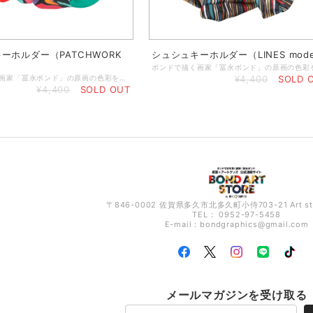
ーホルダー（PATCHWORK
シュシュキーホルダー（LINES mode
ボンドで描く画家「冨永ボンド」の原画の色彩を再現したオリジナルの布地で制作した、大きめサイズのシュシュキーホルダーです。 ◆サイズ／直径約15センチ（縦横） ◆材質／オックスフォード（厚手のキャンバス地） ◆ゴールドパーツ／メッキ ◆デザイン／写真はイメージです。大きな布を裁断し、ひとつひとつ手作りで縫製していますので、実際の商品は写真とデザイン（配色）が異なりますが、出来るだけ多くの色彩が入るようにトリミングしておりますので、安心してご注文くださいませ。 ★プレゼント用のラッピングもできます（有料）★ ご希望のお客様は、こちらのページからカートに入れてご注文くださいませ↓ https://store.bondgraphics.com/items/67739306
¥4,400
SOLD 
¥4,400
SOLD OUT
〒846-0002 佐賀県多久市北多久町小侍703-21 Art s
TEL： 0952-97-5458
E-mail：
bondgraphics@gmail.com
メールマガジンを受け取る