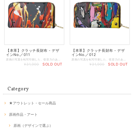
【本革】クラッチ長財布 - デザ
【本革】クラッチ長財布 - デザ
インNo.／011
インNo.／012
原画の写真を転写印刷した、収容力のあるスタイリッシュな本格オリジナルクラッチ財布。 クラシックなシェイプのクラッチパースに丈夫なジップを使用し、大切な小物をしっかりと守ります。中にはカード入れお札入れとさらにジップ付きポケットが付いています。 ◆小銭入れのジッパーポケット ◆カードやレシートなどを入れるポケット付き ◆内側はハンドメイドで作るブラックレザー製 ◆サイズ／19 x 11 x 2.4 cm（閉めた状態） ◆重さ：約100g ◆ジッパートリムはブラック ◆ゴージャスなゴールドジッパー ◆表と裏の両面プリント ◆マットブラックの箱に入れてお届けします ★本商品は、英国工場での受注生産商品です。ご注文の決済を頂いてから発注いたしますので、お客様のお手元に到着するまで約2～3週間ほどのお時間を頂きます。恐れ入りますが、予めご了承の上、ご注文くださいますよう謹んでお願い申し上げます。 ◆表示画像はサンプル画像のため、若干色見が異なる場合がございます。 ＜お取り扱いについて＞ レザーは天然素材のため、表面や質感のわずかな違い、シワなどが見られることがありますが、これは天然レザーを使用した製品によく見られる現象です。すべての革は使用状況に応じて自然に経年変化するため、時間の経過とともにプリントがしわになったり、わずかに色あせたりすることがあります。また、経年変化によりベースカラーが透けて見える場合があります。ご使用にならないときは、製品を最良の状態に保つために、保護用のダストバッグやボックスに入れて保管することをお勧めします。鮮やかで長持ちするプリントを維持するために、極端な熱、日光、水、化学洗剤に長時間さらさないでください。色移りする恐れがありますので、淡い色の布地や椅子には触れないでください。小雨程度であれば害はありませんが、雨から守ることをお勧めします。万一、水に濡れた場合は、直射日光を避けて自然乾燥させてください。表面を拭くときは、湿らせた糸くずの出ない綿の布で拭いてください。
原画の写真を転写印刷した、収容力のあるスタイリッシュな本格オリジナルクラッチ財布。 クラシックなシェイプのクラッチパースに丈夫なジップを使用し、大切な小物をしっかりと守ります。中にはカード入れお札入れとさらにジップ付きポケットが付いています。 ◆小銭入れのジッパーポケット ◆カードやレシートなどを入れるポケット付き ◆内側はハンドメイドで作るブラックレザー製 ◆サイズ／19 x 11 x 2.4 cm（閉めた状態） ◆重さ：約100g ◆ジッパートリムはブラック ◆ゴージャスなゴールドジッパー ◆表と裏の両面プリント ◆マットブラックの箱に入れてお届けします ★本商品は、英国工場での受注生産商品です。ご注文の決済を頂いてから発注いたしますので、お客様のお手元に到着するまで約2～3週間ほどのお時間を頂きます。恐れ入りますが、予めご了承の上、ご注文くださいますよう謹んでお願い申し上げます。 ◆表示画像はサンプル画像のため、若干色見が異なる場合がございます。 ＜お取り扱いについて＞ レザーは天然素材のため、表面や質感のわずかな違い、シワなどが見られることがありますが、これは天然レザーを使用した製品によく見られる現象です。すべての革は使用状況に応じて自然に経年変化するため、時間の経過とともにプリントがしわになったり、わずかに色あせたりすることがあります。また、経年変化によりベースカラーが透けて見える場合があります。ご使用にならないときは、製品を最良の状態に保つために、保護用のダストバッグやボックスに入れて保管することをお勧めします。鮮やかで長持ちするプリントを維持するために、極端な熱、日光、水、化学洗剤に長時間さらさないでください。色移りする恐れがありますので、淡い色の布地や椅子には触れないでください。小雨程度であれば害はありませんが、雨から守ることをお勧めします。万一、水に濡れた場合は、直射日光を避けて自然乾燥させてください。表面を拭くときは、湿らせた糸くずの出ない綿の布で拭いてください。
¥31,900
SOLD OUT
¥31,900
SOLD OUT
Category
★アウトレット・セール商品
原画作品・アート
原画（デザインで選ぶ）