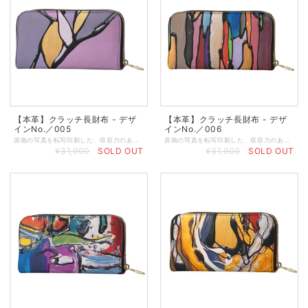
【本革】クラッチ長財布 - デザ
【本革】クラッチ長財布 - デザ
インNo.／005
インNo.／006
原画の写真を転写印刷した、収容力のあるスタイリッシュな本格オリジナルクラッチ財布。 クラシックなシェイプのクラッチパースに丈夫なジップを使用し、大切な小物をしっかりと守ります。中にはカード入れお札入れとさらにジップ付きポケットが付いています。 ◆小銭入れのジッパーポケット ◆カードやレシートなどを入れるポケット付き ◆内側はハンドメイドで作るブラックレザー製 ◆サイズ／19 x 11 x 2.4 cm（閉めた状態） ◆重さ：約100g ◆ジッパートリムはブラック ◆ゴージャスなゴールドジッパー ◆表と裏の両面プリント ◆マットブラックの箱に入れてお届けします ★本商品は、英国工場での受注生産商品です。ご注文の決済を頂いてから発注いたしますので、お客様のお手元に到着するまで約2～3週間ほどのお時間を頂きます。恐れ入りますが、予めご了承の上、ご注文くださいますよう謹んでお願い申し上げます。 ◆表示画像はサンプル画像のため、若干色見が異なる場合がございます。 ＜お取り扱いについて＞ レザーは天然素材のため、表面や質感のわずかな違い、シワなどが見られることがありますが、これは天然レザーを使用した製品によく見られる現象です。すべての革は使用状況に応じて自然に経年変化するため、時間の経過とともにプリントがしわになったり、わずかに色あせたりすることがあります。また、経年変化によりベースカラーが透けて見える場合があります。ご使用にならないときは、製品を最良の状態に保つために、保護用のダストバッグやボックスに入れて保管することをお勧めします。鮮やかで長持ちするプリントを維持するために、極端な熱、日光、水、化学洗剤に長時間さらさないでください。色移りする恐れがありますので、淡い色の布地や椅子には触れないでください。小雨程度であれば害はありませんが、雨から守ることをお勧めします。万一、水に濡れた場合は、直射日光を避けて自然乾燥させてください。表面を拭くときは、湿らせた糸くずの出ない綿の布で拭いてください。
原画の写真を転写印刷した、収容力のあるスタイリッシュな本格オリジナルクラッチ財布。 クラシックなシェイプのクラッチパースに丈夫なジップを使用し、大切な小物をしっかりと守ります。中にはカード入れお札入れとさらにジップ付きポケットが付いています。 ◆小銭入れのジッパーポケット ◆カードやレシートなどを入れるポケット付き ◆内側はハンドメイドで作るブラックレザー製 ◆サイズ／19 x 11 x 2.4 cm（閉めた状態） ◆重さ：約100g ◆ジッパートリムはブラック ◆ゴージャスなゴールドジッパー ◆表と裏の両面プリント ◆マットブラックの箱に入れてお届けします ★本商品は、英国工場での受注生産商品です。ご注文の決済を頂いてから発注いたしますので、お客様のお手元に到着するまで約2～3週間ほどのお時間を頂きます。恐れ入りますが、予めご了承の上、ご注文くださいますよう謹んでお願い申し上げます。 ◆表示画像はサンプル画像のため、若干色見が異なる場合がございます。 ＜お取り扱いについて＞ レザーは天然素材のため、表面や質感のわずかな違い、シワなどが見られることがありますが、これは天然レザーを使用した製品によく見られる現象です。すべての革は使用状況に応じて自然に経年変化するため、時間の経過とともにプリントがしわになったり、わずかに色あせたりすることがあります。また、経年変化によりベースカラーが透けて見える場合があります。ご使用にならないときは、製品を最良の状態に保つために、保護用のダストバッグやボックスに入れて保管することをお勧めします。鮮やかで長持ちするプリントを維持するために、極端な熱、日光、水、化学洗剤に長時間さらさないでください。色移りする恐れがありますので、淡い色の布地や椅子には触れないでください。小雨程度であれば害はありませんが、雨から守ることをお勧めします。万一、水に濡れた場合は、直射日光を避けて自然乾燥させてください。表面を拭くときは、湿らせた糸くずの出ない綿の布で拭いてください。
¥31,900
SOLD OUT
¥31,900
SOLD OUT