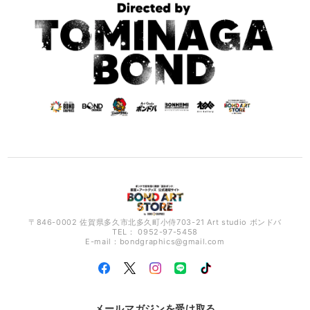
〒846-0002 佐賀県多久市北多久町小侍703-21 Art studio ボンドバ
TEL： 0952-97-5458
E-mail：
bondgraphics@gmail.com
メールマガジンを受け取る