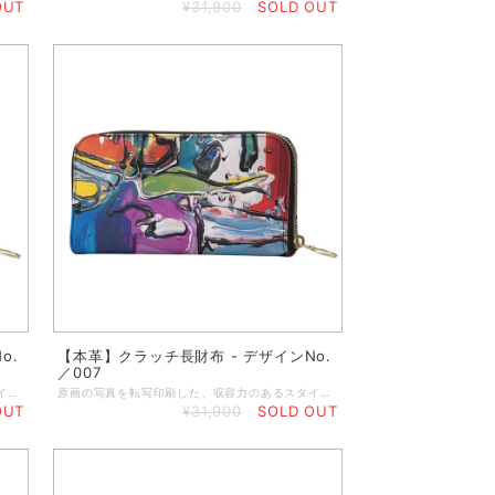
OUT
¥31,900
SOLD OUT
o.
【本革】クラッチ長財布 - デザインNo.
／007
原画の写真を転写印刷した、収容力のあるスタイリッシュな本格オリジナルクラッチ財布。 クラシックなシェイプのクラッチパースに丈夫なジップを使用し、大切な小物をしっかりと守ります。中にはカード入れお札入れとさらにジップ付きポケットが付いています。 ◆小銭入れのジッパーポケット ◆カードやレシートなどを入れるポケット付き ◆内側はハンドメイドで作るブラックレザー製 ◆サイズ／19 x 11 x 2.4 cm（閉めた状態） ◆重さ：約100g ◆ジッパートリムはブラック ◆ゴージャスなゴールドジッパー ◆表と裏の両面プリント ◆マットブラックの箱に入れてお届けします ★本商品は、英国工場での受注生産商品です。ご注文の決済を頂いてから発注いたしますので、お客様のお手元に到着するまで約2～3週間ほどのお時間を頂きます。恐れ入りますが、予めご了承の上、ご注文くださいますよう謹んでお願い申し上げます。 ◆表示画像はサンプル画像のため、若干色見が異なる場合がございます。 ＜お取り扱いについて＞ レザーは天然素材のため、表面や質感のわずかな違い、シワなどが見られることがありますが、これは天然レザーを使用した製品によく見られる現象です。すべての革は使用状況に応じて自然に経年変化するため、時間の経過とともにプリントがしわになったり、わずかに色あせたりすることがあります。また、経年変化によりベースカラーが透けて見える場合があります。ご使用にならないときは、製品を最良の状態に保つために、保護用のダストバッグやボックスに入れて保管することをお勧めします。鮮やかで長持ちするプリントを維持するために、極端な熱、日光、水、化学洗剤に長時間さらさないでください。色移りする恐れがありますので、淡い色の布地や椅子には触れないでください。小雨程度であれば害はありませんが、雨から守ることをお勧めします。万一、水に濡れた場合は、直射日光を避けて自然乾燥させてください。表面を拭くときは、湿らせた糸くずの出ない綿の布で拭いてください。
原画の写真を転写印刷した、収容力のあるスタイリッシュな本格オリジナルクラッチ財布。 クラシックなシェイプのクラッチパースに丈夫なジップを使用し、大切な小物をしっかりと守ります。中にはカード入れお札入れとさらにジップ付きポケットが付いています。 ◆小銭入れのジッパーポケット ◆カードやレシートなどを入れるポケット付き ◆内側はハンドメイドで作るブラックレザー製 ◆サイズ／19 x 11 x 2.4 cm（閉めた状態） ◆重さ：約100g ◆ジッパートリムはブラック ◆ゴージャスなゴールドジッパー ◆表と裏の両面プリント ◆マットブラックの箱に入れてお届けします ★本商品は、英国工場での受注生産商品です。ご注文の決済を頂いてから発注いたしますので、お客様のお手元に到着するまで約2～3週間ほどのお時間を頂きます。恐れ入りますが、予めご了承の上、ご注文くださいますよう謹んでお願い申し上げます。 ◆表示画像はサンプル画像のため、若干色見が異なる場合がございます。 ＜お取り扱いについて＞ レザーは天然素材のため、表面や質感のわずかな違い、シワなどが見られることがありますが、これは天然レザーを使用した製品によく見られる現象です。すべての革は使用状況に応じて自然に経年変化するため、時間の経過とともにプリントがしわになったり、わずかに色あせたりすることがあります。また、経年変化によりベースカラーが透けて見える場合があります。ご使用にならないときは、製品を最良の状態に保つために、保護用のダストバッグやボックスに入れて保管することをお勧めします。鮮やかで長持ちするプリントを維持するために、極端な熱、日光、水、化学洗剤に長時間さらさないでください。色移りする恐れがありますので、淡い色の布地や椅子には触れないでください。小雨程度であれば害はありませんが、雨から守ることをお勧めします。万一、水に濡れた場合は、直射日光を避けて自然乾燥させてください。表面を拭くときは、湿らせた糸くずの出ない綿の布で拭いてください。
OUT
¥31,900
SOLD OUT