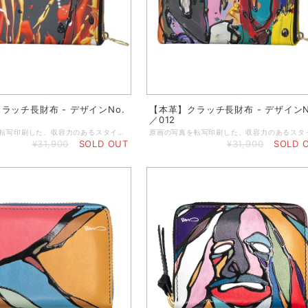
ラッチ長財布 - デザインNo.
【本革】クラッチ長財布 - デザインN
／012
原画の写真を転写印刷した、収容力のあるスタイリッシュな本格オリジナルクラッチ財布。 クラシックなシェイプのクラッチパースに丈夫なジップを使用し、大切な小物をしっかりと守ります。中にはカード入れお札入れとさらにジップ付きポケットが付いています。 ◆小銭入れのジッパーポケット ◆カードやレシートなどを入れるポケット付き ◆内側はハンドメイドで作るブラックレザー製 ◆サイズ／19 x 11 x 2.4 cm（閉めた状態） ◆重さ：約100g ◆ジッパートリムはブラック ◆ゴージャスなゴールドジッパー ◆表と裏の両面プリント ◆マットブラックの箱に入れてお届けします ★本商品は、英国工場での受注生産商品です。ご注文の決済を頂いてから発注いたしますので、お客様のお手元に到着するまで約2～3週間ほどのお時間を頂きます。恐れ入りますが、予めご了承の上、ご注文くださいますよう謹んでお願い申し上げます。 ◆表示画像はサンプル画像のため、若干色見が異なる場合がございます。 ＜お取り扱いについて＞ レザーは天然素材のため、表面や質感のわずかな違い、シワなどが見られることがありますが、これは天然レザーを使用した製品によく見られる現象です。すべての革は使用状況に応じて自然に経年変化するため、時間の経過とともにプリントがしわになったり、わずかに色あせたりすることがあります。また、経年変化によりベースカラーが透けて見える場合があります。ご使用にならないときは、製品を最良の状態に保つために、保護用のダストバッグやボックスに入れて保管することをお勧めします。鮮やかで長持ちするプリントを維持するために、極端な熱、日光、水、化学洗剤に長時間さらさないでください。色移りする恐れがありますので、淡い色の布地や椅子には触れないでください。小雨程度であれば害はありませんが、雨から守ることをお勧めします。万一、水に濡れた場合は、直射日光を避けて自然乾燥させてください。表面を拭くときは、湿らせた糸くずの出ない綿の布で拭いてください。
¥31,900
SOLD OUT
¥31,900
SOLD 