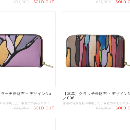
¥31,900
SOLD OUT
¥31,900
SOLD 
ラッチ長財布 - デザインNo.
【本革】クラッチ長財布 - デザインN
／006
原画の写真を転写印刷した、収容力のあるスタイリッシュな本格オリジナルクラッチ財布。 クラシックなシェイプのクラッチパースに丈夫なジップを使用し、大切な小物をしっかりと守ります。中にはカード入れお札入れとさらにジップ付きポケットが付いています。 ◆小銭入れのジッパーポケット ◆カードやレシートなどを入れるポケット付き ◆内側はハンドメイドで作るブラックレザー製 ◆サイズ／19 x 11 x 2.4 cm（閉めた状態） ◆重さ：約100g ◆ジッパートリムはブラック ◆ゴージャスなゴールドジッパー ◆表と裏の両面プリント ◆マットブラックの箱に入れてお届けします ★本商品は、英国工場での受注生産商品です。ご注文の決済を頂いてから発注いたしますので、お客様のお手元に到着するまで約2～3週間ほどのお時間を頂きます。恐れ入りますが、予めご了承の上、ご注文くださいますよう謹んでお願い申し上げます。 ◆表示画像はサンプル画像のため、若干色見が異なる場合がございます。 ＜お取り扱いについて＞ レザーは天然素材のため、表面や質感のわずかな違い、シワなどが見られることがありますが、これは天然レザーを使用した製品によく見られる現象です。すべての革は使用状況に応じて自然に経年変化するため、時間の経過とともにプリントがしわになったり、わずかに色あせたりすることがあります。また、経年変化によりベースカラーが透けて見える場合があります。ご使用にならないときは、製品を最良の状態に保つために、保護用のダストバッグやボックスに入れて保管することをお勧めします。鮮やかで長持ちするプリントを維持するために、極端な熱、日光、水、化学洗剤に長時間さらさないでください。色移りする恐れがありますので、淡い色の布地や椅子には触れないでください。小雨程度であれば害はありませんが、雨から守ることをお勧めします。万一、水に濡れた場合は、直射日光を避けて自然乾燥させてください。表面を拭くときは、湿らせた糸くずの出ない綿の布で拭いてください。
¥31,900
SOLD OUT
¥31,900
SOLD 