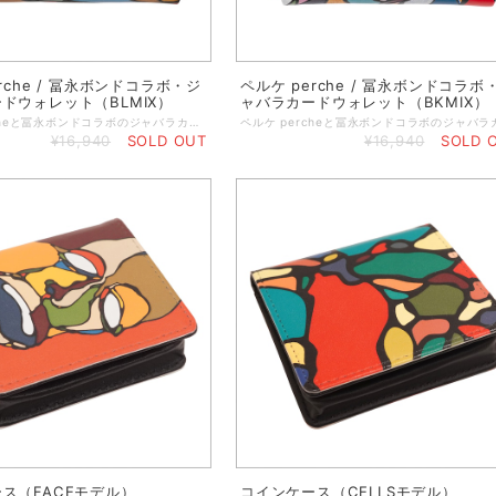
rche / 冨永ボンドコラボ・ジ
ペルケ perche / 冨永ボンドコラボ
ドウォレット（BLMIX）
ャバラカードウォレット（BKMIX）
ペルケ percheと冨永ボンドコラボのジャバラカードウォレットです。 ボンドアート作品群「第3章／CELLS」の色彩と絵肌を再現したデザインを革にプリントし、アートそのものを持ち歩けるウォレットに仕立てました。 ■ブランドコンセプト -- perche / ペルケ -- perche（ペルケ）ペルケとはイタリア語で「なぜ」「どうして」の意味。 あらゆるジャンルの素材との出会いを大切にし、常に興味を持って頂けるバッグ、革小物を展開しています。 ◆ミニショルダーやハンドバッグ、ポケットにも入るサイズ感。 ◆長財布とミニ財布の良いところを掛け合わせた大容量の財布。カード、お札、小銭、全部をコンパクトに収容可能。 ◆180°に大きく開くじゃばらカードポケット 取り出したいカードが一目で分かり取り出しやすいジャバラ式のカードポケット。 ポケットは9つあり、カード類をコンパクトに収納。 ◆本体にスキミング防止シートが内蔵されており大切なカード情報を守ります。 ◆小銭が取り出しやすい、大きく開く独立したボックス型の小銭入れ。 ◆ジャバラポケット下にお札を折らずに収納できるスリップ式。 ◆平面プリントだけでなくボンドアートの醍醐味の立体感をUVプリントを使って表現。 ◆箱入れでお届けするのでプレゼントにもおすすめです。 ・サイズ横／10.5 高さ：8.5 マチ：2 ・ポケット数／外：0 内：カードポケット：9 小銭入れ：1 ・口元開閉方法／ファスナー ・素材／牛革 ・印刷／UVプリント ・重量(g)／100 ・原産国／日本製 ※ご使用上の注意事項 ・こちらの商品は本革を使用しております。 本革の特性上水濡れ(雨、汗など)や摩擦で色落ちします。淡色のお洋服との組み合わせはお控えください。 また、染色の際に使用する染料のにおいが残る場合がございます。気になる場合は一度陰干しをされた上でご使用ください。 ・箔プリントは永久的なものではなく、使用の繰り返しで剥離します。 ※本革(天然皮革)の商品について 素材の特性上、多少のキズやシワ、色ムラや擦れが見られる場合がございます。 汗や雨などで濡れた場合、色移りする場合がございます。革の品質保持のため、できるだけ濡らさないようご注意下さい。
¥16,940
SOLD OUT
¥16,940
SOLD 
ス（FACEモデル）
コインケース（CELLSモデル）