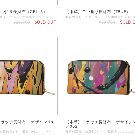
つ折り長財布（CELLS）
【本革】二つ折り長財布（TRUE）
収容力のあるスタイリッシュな本格オリジナル長財布に、冨永ボンドの作品の代表作をプリントしました。本革ならではの経年変化も楽しめる長財布です。 ◆内側も手作業で製作したハンドメイド製品／山羊革使用 ◆スナップ付き ◆カード9枚収納可能／コインポケット付き ◆パスポートやメモなどを収納可能 ◆縫い糸カラーはダークブラウン ◆内装はブラックレザー ◆バッグやコートのポケットに入れるのに最適な大きさ ◆閉じている状態：20×10センチ ◆開いている状態：20×20センチ ◆重さ：約40g ◆簡単に拭き掃除可能 ★本商品は、英国工場での受注生産商品です。ご注文の決済を頂いてから発注いたしますので、お客様のお手元に到着するまで約2～3週間ほどのお時間を頂きます。恐れ入りますが、予めご了承の上、ご注文くださいますよう謹んでお願い申し上げます。 ◆表示画像はサンプル画像のため、若干色見が異なる場合がございます。 ＜お取り扱いについて＞ レザーは天然素材のため、表面や質感のわずかな違い、シワなどが見られることがありますが、これは天然レザーを使用した製品によく見られる現象です。すべての革は使用状況に応じて自然に経年変化するため、時間の経過とともにプリントがしわになったり、わずかに色あせたりすることがあります。また、経年変化によりベースカラーが透けて見える場合があります。ご使用にならないときは、製品を最良の状態に保つために、保護用のダストバッグやボックスに入れて保管することをお勧めします。鮮やかで長持ちするプリントを維持するために、極端な熱、日光、水、化学洗剤に長時間さらさないでください。色移りする恐れがありますので、淡い色の布地や椅子には触れないでください。小雨程度であれば害はありませんが、雨から守ることをお勧めします。万一、水に濡れた場合は、直射日光を避けて自然乾燥させてください。表面を拭くときは、湿らせた糸くずの出ない綿の布で拭いてください。
¥29,700
SOLD OUT
¥29,700
SOLD 
ラッチ長財布 - デザインNo.
【本革】クラッチ長財布 - デザインN
／003
原画の写真を転写印刷した、収容力のあるスタイリッシュな本格オリジナルクラッチ財布。 クラシックなシェイプのクラッチパースに丈夫なジップを使用し、大切な小物をしっかりと守ります。中にはカード入れお札入れとさらにジップ付きポケットが付いています。 ◆小銭入れのジッパーポケット ◆カードやレシートなどを入れるポケット付き ◆内側はハンドメイドで作るブラックレザー製 ◆サイズ／19 x 11 x 2.4 cm（閉めた状態） ◆重さ：約100g ◆ジッパートリムはブラック ◆ゴージャスなゴールドジッパー ◆表と裏の両面プリント ◆マットブラックの箱に入れてお届けします ★本商品は、英国工場での受注生産商品です。ご注文の決済を頂いてから発注いたしますので、お客様のお手元に到着するまで約2～3週間ほどのお時間を頂きます。恐れ入りますが、予めご了承の上、ご注文くださいますよう謹んでお願い申し上げます。 ◆表示画像はサンプル画像のため、若干色見が異なる場合がございます。 ＜お取り扱いについて＞ レザーは天然素材のため、表面や質感のわずかな違い、シワなどが見られることがありますが、これは天然レザーを使用した製品によく見られる現象です。すべての革は使用状況に応じて自然に経年変化するため、時間の経過とともにプリントがしわになったり、わずかに色あせたりすることがあります。また、経年変化によりベースカラーが透けて見える場合があります。ご使用にならないときは、製品を最良の状態に保つために、保護用のダストバッグやボックスに入れて保管することをお勧めします。鮮やかで長持ちするプリントを維持するために、極端な熱、日光、水、化学洗剤に長時間さらさないでください。色移りする恐れがありますので、淡い色の布地や椅子には触れないでください。小雨程度であれば害はありませんが、雨から守ることをお勧めします。万一、水に濡れた場合は、直射日光を避けて自然乾燥させてください。表面を拭くときは、湿らせた糸くずの出ない綿の布で拭いてください。