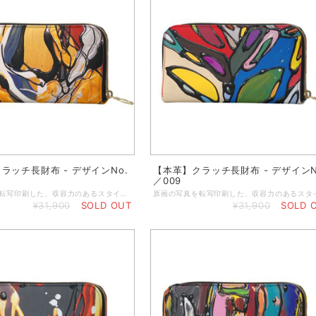
ラッチ長財布 - デザインNo.
【本革】クラッチ長財布 - デザインN
／009
原画の写真を転写印刷した、収容力のあるスタイリッシュな本格オリジナルクラッチ財布。 クラシックなシェイプのクラッチパースに丈夫なジップを使用し、大切な小物をしっかりと守ります。中にはカード入れお札入れとさらにジップ付きポケットが付いています。 ◆小銭入れのジッパーポケット ◆カードやレシートなどを入れるポケット付き ◆内側はハンドメイドで作るブラックレザー製 ◆サイズ／19 x 11 x 2.4 cm（閉めた状態） ◆重さ：約100g ◆ジッパートリムはブラック ◆ゴージャスなゴールドジッパー ◆表と裏の両面プリント ◆マットブラックの箱に入れてお届けします ★本商品は、英国工場での受注生産商品です。ご注文の決済を頂いてから発注いたしますので、お客様のお手元に到着するまで約2～3週間ほどのお時間を頂きます。恐れ入りますが、予めご了承の上、ご注文くださいますよう謹んでお願い申し上げます。 ◆表示画像はサンプル画像のため、若干色見が異なる場合がございます。 ＜お取り扱いについて＞ レザーは天然素材のため、表面や質感のわずかな違い、シワなどが見られることがありますが、これは天然レザーを使用した製品によく見られる現象です。すべての革は使用状況に応じて自然に経年変化するため、時間の経過とともにプリントがしわになったり、わずかに色あせたりすることがあります。また、経年変化によりベースカラーが透けて見える場合があります。ご使用にならないときは、製品を最良の状態に保つために、保護用のダストバッグやボックスに入れて保管することをお勧めします。鮮やかで長持ちするプリントを維持するために、極端な熱、日光、水、化学洗剤に長時間さらさないでください。色移りする恐れがありますので、淡い色の布地や椅子には触れないでください。小雨程度であれば害はありませんが、雨から守ることをお勧めします。万一、水に濡れた場合は、直射日光を避けて自然乾燥させてください。表面を拭くときは、湿らせた糸くずの出ない綿の布で拭いてください。
¥31,900
SOLD OUT
¥31,900
SOLD 