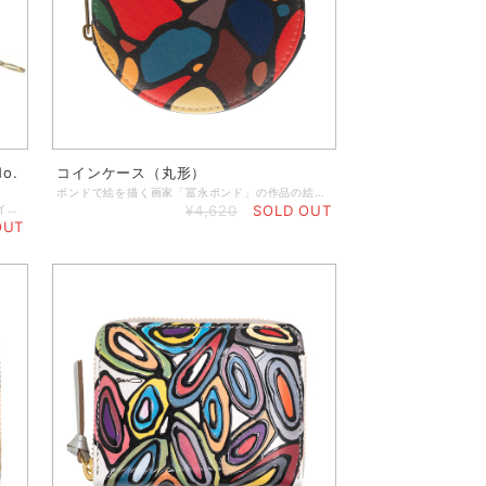
o.
コインケース（丸形）
ボンドで絵を描く画家「冨永ボンド」の作品の絵柄を全面プリントした丸形のコインケースです。 ・型崩れがしにくく、高級感のあるPUレザー素材を使用 ・ファスナー部分が大きく開くので、小銭の出し入れが簡単 ・小銭入れとしてだけでなく、アクセサリーやイヤホンなどの収納にもぴったり ・本革より汚れにくく、長く使用できます ◆素 材：PUレザー ◆大きさ：直径9／厚さ2.1（※単位：㎝） ◆プリント方法：UV硬化インクジェット
原画の写真を転写印刷した、収容力のあるスタイリッシュな本格オリジナルクラッチ財布。 クラシックなシェイプのクラッチパースに丈夫なジップを使用し、大切な小物をしっかりと守ります。中にはカード入れお札入れとさらにジップ付きポケットが付いています。 ◆小銭入れのジッパーポケット ◆カードやレシートなどを入れるポケット付き ◆内側はハンドメイドで作るブラックレザー製 ◆サイズ／19 x 11 x 2.4 cm（閉めた状態） ◆重さ：約100g ◆ジッパートリムはブラック ◆ゴージャスなゴールドジッパー ◆表と裏の両面プリント ◆マットブラックの箱に入れてお届けします ★本商品は、英国工場での受注生産商品です。ご注文の決済を頂いてから発注いたしますので、お客様のお手元に到着するまで約2～3週間ほどのお時間を頂きます。恐れ入りますが、予めご了承の上、ご注文くださいますよう謹んでお願い申し上げます。 ◆表示画像はサンプル画像のため、若干色見が異なる場合がございます。 ＜お取り扱いについて＞ レザーは天然素材のため、表面や質感のわずかな違い、シワなどが見られることがありますが、これは天然レザーを使用した製品によく見られる現象です。すべての革は使用状況に応じて自然に経年変化するため、時間の経過とともにプリントがしわになったり、わずかに色あせたりすることがあります。また、経年変化によりベースカラーが透けて見える場合があります。ご使用にならないときは、製品を最良の状態に保つために、保護用のダストバッグやボックスに入れて保管することをお勧めします。鮮やかで長持ちするプリントを維持するために、極端な熱、日光、水、化学洗剤に長時間さらさないでください。色移りする恐れがありますので、淡い色の布地や椅子には触れないでください。小雨程度であれば害はありませんが、雨から守ることをお勧めします。万一、水に濡れた場合は、直射日光を避けて自然乾燥させてください。表面を拭くときは、湿らせた糸くずの出ない綿の布で拭いてください。
¥4,620
SOLD OUT
OUT