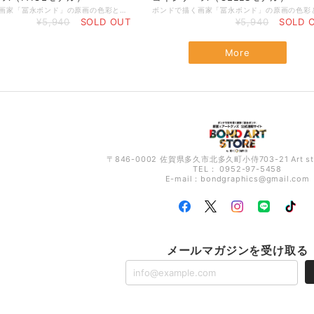
ボンドで描く画家「冨永ボンド」の原画の色彩と絵肌を再現した、オリジナルコインケースです。 ・絵柄の面は特殊なUV印刷を仕様し、原画の黒いボンドの立体感を再現しています。 ・手のひらに収まるコンパクトサイズです。ポケットにしまっても邪魔にならないサイズ感となっております。 ・メインポケットと別にポケットがあり、お札やレシートを収納できます。 ・手触りが良く高級感のある合皮を仕様しています。 ・黒い箱に入れてお届けします。プレゼントにも◎ ・裏面左下に冨永ボンドのサインを印刷しています。 寸法／幅約75㎜ × 高さ約80mm × 厚み約25mm メインポケットの幅／約75mm メインポケットの深さ／約50mm メインポケットの厚さ／約20mm 素材／合皮 箱／紙 印刷／インクジェット・UV印刷 ★プレゼント用のラッピングもできます（有料）★ ご希望のお客様は、こちらのページからカートに入れてご注文くださいませ↓ https://store.bondgraphics.com/items/67739306
¥5,940
SOLD OUT
¥5,940
SOLD 
More
〒846-0002 佐賀県多久市北多久町小侍703-21 Art s
TEL： 0952-97-5458
E-mail：
bondgraphics@gmail.com
メールマガジンを受け取る