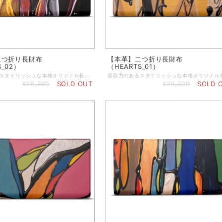
二つ折り長財布
【本革】二つ折り長財布
S_02）
（HEARTS_01）
収容力のあるスタイリッシュな本格オリジナル長財布に、冨永ボンドの作品の代表作をプリントしました。本革ならではの経年変化も楽しめる長財布です。 ◆内側も手作業で製作したハンドメイド製品／山羊革使用 ◆スナップ付き ◆カード9枚収納可能／コインポケット付き ◆パスポートやメモなどを収納可能 ◆縫い糸カラーはダークブラウン ◆内装はブラックレザー ◆バッグやコートのポケットに入れるのに最適な大きさ ◆閉じている状態：20×10センチ ◆開いている状態：20×20センチ ◆重さ：約40g ◆簡単に拭き掃除可能 ★本商品は、英国工場での受注生産商品です。ご注文の決済を頂いてから発注いたしますので、お客様のお手元に到着するまで約2～3週間ほどのお時間を頂きます。恐れ入りますが、予めご了承の上、ご注文くださいますよう謹んでお願い申し上げます。 ◆表示画像はサンプル画像のため、若干色見が異なる場合がございます。 ＜お取り扱いについて＞ レザーは天然素材のため、表面や質感のわずかな違い、シワなどが見られることがありますが、これは天然レザーを使用した製品によく見られる現象です。すべての革は使用状況に応じて自然に経年変化するため、時間の経過とともにプリントがしわになったり、わずかに色あせたりすることがあります。また、経年変化によりベースカラーが透けて見える場合があります。ご使用にならないときは、製品を最良の状態に保つために、保護用のダストバッグやボックスに入れて保管することをお勧めします。鮮やかで長持ちするプリントを維持するために、極端な熱、日光、水、化学洗剤に長時間さらさないでください。色移りする恐れがありますので、淡い色の布地や椅子には触れないでください。小雨程度であれば害はありませんが、雨から守ることをお勧めします。万一、水に濡れた場合は、直射日光を避けて自然乾燥させてください。表面を拭くときは、湿らせた糸くずの出ない綿の布で拭いてください。
¥29,700
SOLD OUT
¥29,700
SOLD 