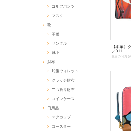
ゴルフパンツ
マスク
靴
革靴
サンダル
【本革】ク
／011
靴下
財布
蛇腹ウォレット
クラッチ財布
二つ折り財布
コインケース
日用品
マグカップ
コースター