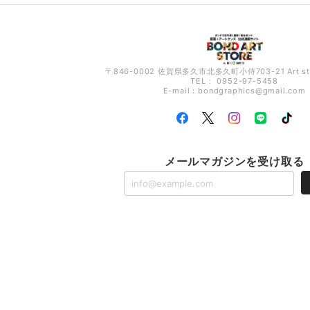
〒846-0002 佐賀県多久市北多久町小侍703-21 Art s
TEL： 0952-97-5458
E-mail：
bondgraphics@gmail.com
メールマガジンを受け取る