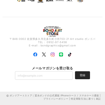
〒846-0002 佐賀県多久市北多久町小侍703-21 Art studio ボンドバ
TEL： 0952-97-5458
E-mail：
bondgraphics@gmail.com
メールマガジンを受け取る
登録
ボンドアートストア｜冨永ボンドの公式通販 iPhoneケース / スマホケース通販 |
プライバシーポリシー
|
特定商取引法に基づく表記