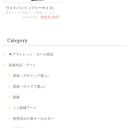
ワイドパンツ（フリーサイズ）
冨永ボンドが衣装として着用しているワイドパンツです。 サイズ：フリーサイズ 全体の長さ：約93cm 股下：約53cm（サルエルのような感じです） ウエスト：約80cm〜90cm（ゴム入り／紐で絞れます） 素材：黒生地／綿ポリ、ボンド柄／ポリ100
¥19,800
SOLD OUT
Category
★アウトレット・セール商品
原画作品・アート
原画（デザインで選ぶ）
原画（サイズで選ぶ）
額縁
ミニ額縁アート
使用済みの筆キーホルダー