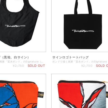
グ（黒地、白サイン）
サインロゴトートバッグ
ボンドで描く画家「冨永ボンド」のSignature（サイン）「Tominaga Bond」をプリントしたエコバッグです。 ◆日用品、食料品の買い物でついついかさばる荷物も、肩にかけて楽に持ち運びが可能。 ◆バッグの入り口に付いているゴムバンドで留めると、手のひらにおさまるコンパクトサイズになるのでサブバッグにぴったり。 ◆メインのバッグやサコッシュ、ショルダーバッグなどに入れて手軽に持ち運ぶことができます。 ◆耐久性に優れていて洗濯が可能。（※洗濯表示タグの裏側にバッグの畳み方が載っています。） ◆材 質：ポリエステル100％ ◆容 量：約18L ◆大きさ：横幅／51 縦幅／35 マチ／直径20 持ち手／36 （※単位：㎝） ◆プリント方法：シルクスクリーン ※お取り扱い上の注意 ・洗濯する際は取り扱い表示に従って洗濯してください。 また、摩擦、水ぬれなどによって若干の色落ち、衣類などに色移りする場合がありますのでご注意ください。 ・折りたたむことでバッグやプリント面に多少折れ目がつくことがあります。
¥2,750
SOLD OUT
¥2,750
SOLD 