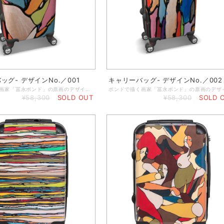
ッグ- デザインNo.／001
キャリーバッグ- デザインNo.／002
ボンドで描く画家「冨永ボンド」の原画のデザインを取り入れたキャリーバッグ。 最新型のコンパクトなスーツケースはとてもスタイリッシュで、持ち運びがラクラク！たくさん入る52リットルの内容量も魅力です。２つのメッシュポケットと、中身をしっかりと固定するベルトが付いていて安心安全な高品質設計。機内持ち込みも可能なサイズなので、出張が多い方や小旅行にとっても便利です！TSAロックを搭載しているので、アメリカ旅行にも安心です。 ◆手荷物に最適な大きさ（56 x 23 x 36cm、3.4kg） ◆4つのホイール付きで移動もラクラク！ ◆調節可能なソフトグリップハンドル ◆TSA認可ロック機構の安全、安心設計（ロックに関する説明書付き） ◆軽量プレキシガラスの下の特別な紙にデザインをプリントしていますので、デザインが削れる心配はありません。 ◆内側には、2つのメッシュポケット付きダブルジッパー付き＆ストラップ付き ※本商品は受注生産のため、納品までに1週間～2週間程度のお時間を頂いています。お急ぎの場合は事前にご相談くださいませ。
¥58,300
SOLD OUT
¥58,300
SOLD 