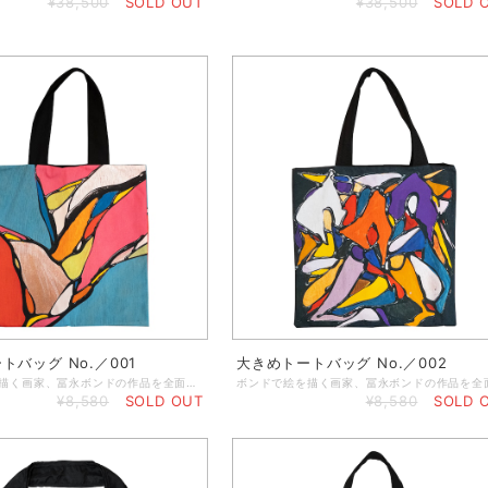
¥38,500
SOLD OUT
¥38,500
SOLD 
トバッグ No.／001
大きめトートバッグ No.／002
ボンドで絵を描く画家、冨永ボンドの作品を全面印刷した大きめのトートバッグです。 ◆サイズ：横47.5cm×高47.5cm ◆素 材：キャンバス地（厚手） ・ちょっとしたお出掛けにもちょうどいいトートバッグ ・内側には小物が入るポケット有 ・取っ手の長さは、手持ちにも肩掛けにもできる丁度良い長さです。 ・大容量でお買い物のエコバッグとしても使い勝手◎
¥8,580
SOLD OUT
¥8,580
SOLD 