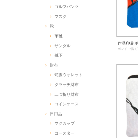
ゴルフパンツ
マスク
靴
革靴
作品印刷ポー
サンダル
靴下
財布
蛇腹ウォレット
クラッチ財布
二つ折り財布
コインケース
日用品
マグカップ
コースター