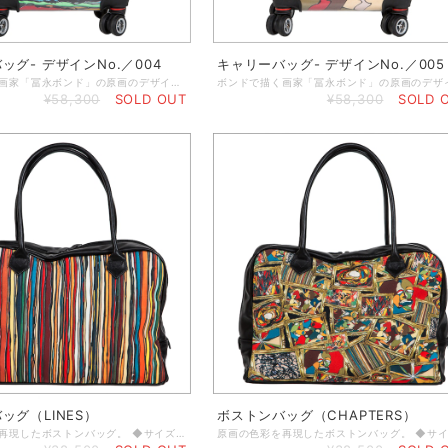
ッグ- デザインNo.／004
キャリーバッグ- デザインNo.／005
ボンドで描く画家「冨永ボンド」の原画のデザインを取り入れたキャリーバッグ。 最新型のコンパクトなスーツケースはとてもスタイリッシュで、持ち運びがラクラク！たくさん入る52リットルの内容量も魅力です。２つのメッシュポケットと、中身をしっかりと固定するベルトが付いていて安心安全な高品質設計。機内持ち込みも可能なサイズなので、出張が多い方や小旅行にとっても便利です！TSAロックを搭載しているので、アメリカ旅行にも安心です。 ◆手荷物に最適な大きさ（56 x 23 x 36cm、3.4kg） ◆4つのホイール付きで移動もラクラク！ ◆調節可能なソフトグリップハンドル ◆TSA認可ロック機構の安全、安心設計（ロックに関する説明書付き） ◆軽量プレキシガラスの下の特別な紙にデザインをプリントしていますので、デザインが削れる心配はありません。 ◆内側には、2つのメッシュポケット付きダブルジッパー付き＆ストラップ付き ※本商品は受注生産のため、納品までに1週間～2週間程度のお時間を頂いています。お急ぎの場合は事前にご相談くださいませ。
¥58,300
SOLD OUT
¥58,300
SOLD 
ッグ（LINES）
ボストンバッグ（CHAPTERS）
原画の色彩を再現したボストンバッグ。 ◆サイズ：横33cm×高28cm×奥行15cm ◆素 材：合成皮革（絵柄の部分はキャンバス布地） ◆ちょっとしたお出掛けにちょうどいいボストンバッグ。内側には小物が入るポケット有。取っ手の長さは、手持ちにも肩掛けにもできる丁度良い長さです。底面には傷が付きにくいようにステンレスの保護パーツ（5つ）を仕様しています。 ※本商品は受注生産のため、納期に1週間～2週間程かかります。お急ぎの場合は、ご注文の際にご相談くださいませ。