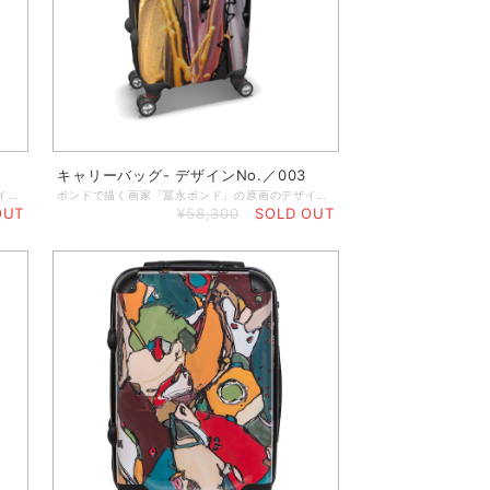
キャリーバッグ- デザインNo.／003
ボンドで描く画家「冨永ボンド」の原画のデザインを取り入れたキャリーバッグ。 最新型のコンパクトなスーツケースはとてもスタイリッシュで、持ち運びがラクラク！たくさん入る52リットルの内容量も魅力です。２つのメッシュポケットと、中身をしっかりと固定するベルトが付いていて安心安全な高品質設計。機内持ち込みも可能なサイズなので、出張が多い方や小旅行にとっても便利です！TSAロックを搭載しているので、アメリカ旅行にも安心です。 ◆手荷物に最適な大きさ（56 x 23 x 36cm、3.4kg） ◆4つのホイール付きで移動もラクラク！ ◆調節可能なソフトグリップハンドル ◆TSA認可ロック機構の安全、安心設計（ロックに関する説明書付き） ◆軽量プレキシガラスの下の特別な紙にデザインをプリントしていますので、デザインが削れる心配はありません。 ◆内側には、2つのメッシュポケット付きダブルジッパー付き＆ストラップ付き ※本商品は受注生産のため、納品までに1週間～2週間程度のお時間を頂いています。お急ぎの場合は事前にご相談くださいませ。
ボンドで描く画家「冨永ボンド」の原画のデザインを取り入れたキャリーバッグ。 最新型のコンパクトなスーツケースはとてもスタイリッシュで、持ち運びがラクラク！たくさん入る52リットルの内容量も魅力です。２つのメッシュポケットと、中身をしっかりと固定するベルトが付いていて安心安全な高品質設計。機内持ち込みも可能なサイズなので、出張が多い方や小旅行にとっても便利です！TSAロックを搭載しているので、アメリカ旅行にも安心です。 ◆手荷物に最適な大きさ（56 x 23 x 36cm、3.4kg） ◆4つのホイール付きで移動もラクラク！ ◆調節可能なソフトグリップハンドル ◆TSA認可ロック機構の安全、安心設計（ロックに関する説明書付き） ◆軽量プレキシガラスの下の特別な紙にデザインをプリントしていますので、デザインが削れる心配はありません。 ◆内側には、2つのメッシュポケット付きダブルジッパー付き＆ストラップ付き ※本商品は受注生産のため、納品までに1週間～2週間程度のお時間を頂いています。お急ぎの場合は事前にご相談くださいませ。
OUT
¥58,300
SOLD OUT