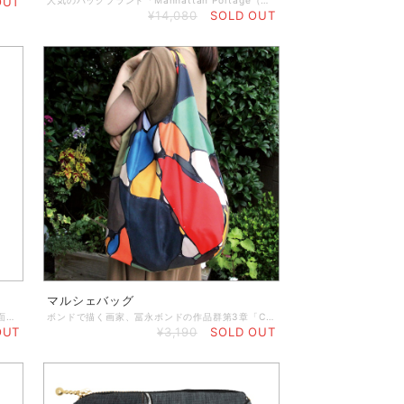
OUT
¥14,080
SOLD OUT
マルシェバッグ
ボンドで絵を描く画家、冨永ボンドの作品を全面印刷した大きめのトートバッグです。 ◆サイズ：横47.5cm×高47.5cm ◆素 材：キャンバス地（厚手） ・ちょっとしたお出掛けにもちょうどいいトートバッグ ・内側には小物が入るポケット有 ・取っ手の長さは、手持ちにも肩掛けにもできる丁度良い長さです。 ・大容量でお買い物のエコバッグとしても使い勝手◎
ボンドで描く画家、冨永ボンドの作品群第3章「CELLS」シリーズの作品が全面にプリントされた大容量のマルシェバッグ。内ポケット付きで利便性が高く、使用後は本体をポケットに収納すればコンパクトにまとまって持ち運びにも便利です。取っ手部分には、BONDサインロゴ入りの補強あり。お買い物やちょっとしたお出掛けにもお洒落なマルシェバッグです。 幅：480mm 高さ：380mm マチ：160mm （内ポケット：165mm x 170mm） 素材：ポリエステル・薄手 冨永ボンド Official Website https://www.bondgraphics.com/
OUT
¥3,190
SOLD OUT