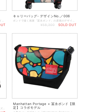
キャリーバッグ- デザインNo.／006
ボンドで描く画家「冨永ボンド」の原画のデザインを取り入れたキャリーバッグ。 最新型のコンパクトなスーツケースはとてもスタイリッシュで、持ち運びがラクラク！たくさん入る52リットルの内容量も魅力です。２つのメッシュポケットと、中身をしっかりと固定するベルトが付いていて安心安全な高品質設計。機内持ち込みも可能なサイズなので、出張が多い方や小旅行にとっても便利です！TSAロックを搭載しているので、アメリカ旅行にも安心です。 ◆手荷物に最適な大きさ（56 x 23 x 36cm、3.4kg） ◆4つのホイール付きで移動もラクラク！ ◆調節可能なソフトグリップハンドル ◆TSA認可ロック機構の安全、安心設計（ロックに関する説明書付き） ◆軽量プレキシガラスの下の特別な紙にデザインをプリントしていますので、デザインが削れる心配はありません。 ◆内側には、2つのメッシュポケット付きダブルジッパー付き＆ストラップ付き ※本商品は受注生産のため、納品までに1週間～2週間程度のお時間を頂いています。お急ぎの場合は事前にご相談くださいませ。
ボンドで描く画家「冨永ボンド」の原画のデザインを取り入れたキャリーバッグ。 最新型のコンパクトなスーツケースはとてもスタイリッシュで、持ち運びがラクラク！たくさん入る52リットルの内容量も魅力です。２つのメッシュポケットと、中身をしっかりと固定するベルトが付いていて安心安全な高品質設計。機内持ち込みも可能なサイズなので、出張が多い方や小旅行にとっても便利です！TSAロックを搭載しているので、アメリカ旅行にも安心です。 ◆手荷物に最適な大きさ（56 x 23 x 36cm、3.4kg） ◆4つのホイール付きで移動もラクラク！ ◆調節可能なソフトグリップハンドル ◆TSA認可ロック機構の安全、安心設計（ロックに関する説明書付き） ◆軽量プレキシガラスの下の特別な紙にデザインをプリントしていますので、デザインが削れる心配はありません。 ◆内側には、2つのメッシュポケット付きダブルジッパー付き＆ストラップ付き ※本商品は受注生産のため、納品までに1週間～2週間程度のお時間を頂いています。お急ぎの場合は事前にご相談くださいませ。
OUT
¥58,300
SOLD OUT
Manhattan Portage × 冨永ボンド【限
定】コラボモデル
原画の色彩を再現したボストンバッグ。 ◆サイズ：横35cm×高28cm×奥行15cm ◆素 材：合成皮革（絵柄の部分はキャンバス布地） ◆ちょっとしたお出掛けにちょうどいいボストンバッグ。内側には小物が入るポケット有。取っ手の長さは、手持ちにも肩掛けにもできる丁度良い長さです。底面には傷が付きにくいようにステンレスの保護パーツ（5つ）を仕様しています。 ※本商品は受注生産のため、納期に1週間～2週間程かかります。お急ぎの場合は、ご注文の際にご相談くださいませ。
人気のバッグブランド「Manhattan Portage（マンハッタンポーテージ）」と冨永ボンドが描く絵画の絵柄がオフィシャルコラボした、限定デザインのメッセンジャーバッグです。 ★Manhattan Portageとは？ http://www.manhattanportage.co.jp/ ◆ちょっとしたお出掛けにちょうどいい、人気のメッセンジャーバッグタイプ。見た目によらず中身は意外とたくさん入って日常的にも活躍します。 ◆黒のラインには、原画の光沢を再現するため特殊加工を施しました。 冨永ボンド Official Website http://www.bondgraphics.com/