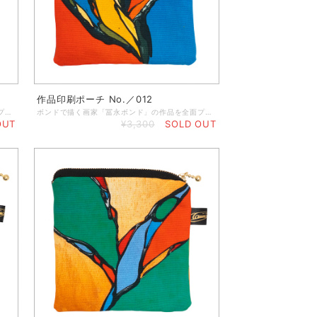
作品印刷ポーチ No.／012
ボンドで描く画家「冨永ボンド」の作品を全面プリントしたポーチ。イヤホンなどのコード類、アクセサリーやメイク道具などの小物入れに最適なサイズです。 ◆なくしやすい細かなアイテムをコンパクトにまとめることができます。 ◆サコッシュなどの小さめのカバンにも入るサイズになっているので、小銭入れとしてもお使いいただけます。 ◆サイズ：横13cm×縦13cm ◆素 材：綿100％ ◆仕 様：チャック／ゴールド、冨永ボンドサインタグ付き
ボンドで描く画家「冨永ボンド」の作品を全面プリントしたポーチ。イヤホンなどのコード類、アクセサリーやメイク道具などの小物入れに最適なサイズです。 ◆なくしやすい細かなアイテムをコンパクトにまとめることができます。 ◆サコッシュなどの小さめのカバンにも入るサイズになっているので、小銭入れとしてもお使いいただけます。 ◆サイズ：横13cm×縦13cm ◆素 材：綿100％ ◆仕 様：チャック／ゴールド、冨永ボンドサインタグ付き
OUT
¥3,300
SOLD OUT