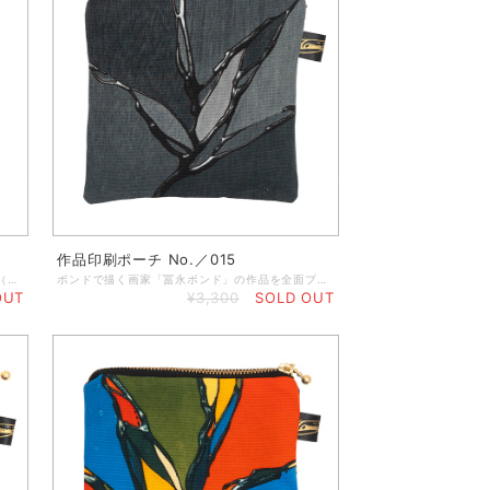
作品印刷ポーチ No.／015
ボンドで描く画家「冨永ボンド」のSignature（サイン）「Tominaga Bond」をプリントしたトートバッグです。 ◆A3サイズもすっぽり入る大容量のトートバッグ。 ◆素 材：コットン ◆大きさ：横幅48／高さ40／マチ15／持ち手60（※単位：㎝） ◆生地厚：12oz ◆生地色：黒 ◆プリント方法：シルクスクリーン ◆本体洗濯表示：無 ※お取り扱い上の注意 洗濯時に縮みや色落ちの恐れがあるため洗濯することができません。汚れてしまったときはタオルなどで拭きとるようにしてください。 また摩擦、水ぬれなどによって色落ち、衣類などに色移りする場合がありますのでご注意ください。
ボンドで描く画家「冨永ボンド」の作品を全面プリントしたポーチ。イヤホンなどのコード類、アクセサリーやメイク道具などの小物入れに最適なサイズです。 ◆なくしやすい細かなアイテムをコンパクトにまとめることができます。 ◆サコッシュなどの小さめのカバンにも入るサイズになっているので、小銭入れとしてもお使いいただけます。 ◆サイズ：横13cm×縦13cm ◆素 材：綿100％ ◆仕 様：チャック／ゴールド、冨永ボンドサインタグ付き
OUT
¥3,300
SOLD OUT