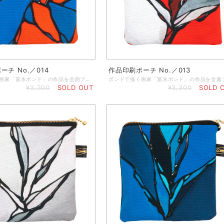
チ No.／014
作品印刷ポーチ No.／013
ボンドで描く画家「冨永ボンド」の作品を全面プリントしたポーチ。イヤホンなどのコード類、アクセサリーやメイク道具などの小物入れに最適なサイズです。 ◆なくしやすい細かなアイテムをコンパクトにまとめることができます。 ◆サコッシュなどの小さめのカバンにも入るサイズになっているので、小銭入れとしてもお使いいただけます。 ◆サイズ：横13cm×縦13cm ◆素 材：綿100％ ◆仕 様：チャック／ゴールド、冨永ボンドサインタグ付き
¥3,300
SOLD OUT
¥3,300
SOLD 