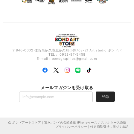
〒846-0002 佐賀県多久市北多久町小侍703-21 Art studio ボンドバ
TEL： 0952-97-5458
E-mail：
bondgraphics@gmail.com
メールマガジンを受け取る
登録
ボンドアートストア｜冨永ボンドの公式通販 iPhoneケース / スマホケース通販 |
プライバシーポリシー
|
特定商取引法に基づく表記