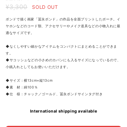
¥3,300
SOLD OUT
ボンドで描く画家「冨永ボンド」の作品を全面プリントしたポーチ。イ
ヤホンなどのコード類、アクセサリーやメイク道具などの小物入れに最
適なサイズです。
◆なくしやすい細かなアイテムをコンパクトにまとめることができま
す。
◆サコッシュなどの小さめのカバンにも入るサイズになっているので、
小銭入れとしてもお使いいただけます。
◆サイズ：横13cm×縦13cm
◆素 材：綿100％
◆仕 様：チャック／ゴールド、冨永ボンドサインタグ付き
International shipping available