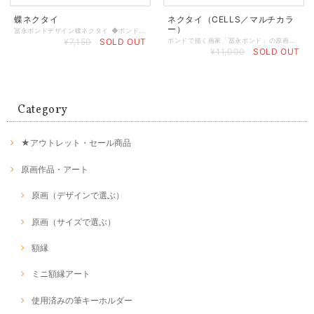
蝶ネクタイ
ネクタイ（CELLS／マルチカラ
ー）
冨永ボンドデザイン蝶ネクタイ ◆ボンドで描く画家・冨永ボンドデザインの蝶ネクタイです。 ◆２枚重ねのしっかりしたデザイン仕様。 ◆大きな布を裁断してひとつずつ丁寧に手作りで縫製しているため、写真とはデザイン（配色）が異なりますが、出来るだけ多くの色彩が入るようにトリミングしています。 ＜サイズ＞ 最長 約48cm / 最短 約32cm リボン部分：縦約5cm × 横約12cm ★別売りのポケットチーフやゴルフパンツと合わせたコーディネートはおすすめです。
¥7,150
SOLD OUT
ボンドで描く画家「冨永ボンド」の原画（CELLS）の色彩を再現したネクタイです。 ◆サイズ：全長約145cm×大剣幅8.0cm×小剣幅3.0cm ◆素 材：ポリエステル100％ ◆裏面には、冨永ボンドサインロゴのタグ付き ◆黒い箱に入れてお届けします。プレゼントにも◎ ◆ハンドメイドでひとつひとつ丁寧に作っています。そのため写真とは絵柄のトリミングが異なります。予めご了承くださいませ。（出来るだけ多くの色が入る絵柄になるよう調整しています） ◆本商品は布製品のため、黒の線に凸はありません。 ★プレゼント用のラッピングもできます（有料）★ ご希望のお客様は、こちらのページからカートに入れてご注文くださいませ↓ https://store.bondgraphics.com/items/67739306
¥11,000
SOLD OUT
Category
★アウトレット・セール商品
原画作品・アート
原画（デザインで選ぶ）
原画（サイズで選ぶ）
額縁
ミニ額縁アート
使用済みの筆キーホルダー