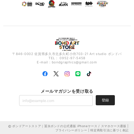
〒846-0002 佐賀県多久市北多久町小侍703-21 Art studio ボンドバ
TEL： 0952-97-5458
E-mail：
bondgraphics@gmail.com
メールマガジンを受け取る
登録
ボンドアートストア｜冨永ボンドの公式通販 iPhoneケース / スマホケース通販 |
プライバシーポリシー
|
特定商取引法に基づく表記