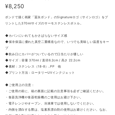
¥8,250
ボンドで描く画家「冨永ボンド」のSignatureロゴ（サインロゴ）をプ
リントした370mlサイズのサーモステンレスボトル。
◆カバンにいれてもかさばらないサイズ感
◆保冷保温に優れた真空二重構造なので、いつでも美味しい温度をキー
プ
◆飲み口にカバーがついているので口当たりが優しい
◆サイズ：容量 370ml / 直径6.2cm / 高さ 22.2cm
◆素材：ステンレス（18-8）､PP 他
◆プリント方法：ロータリーUVインクジェット
◆ご使用上の注意：
・ご使用の前に、箱の裏面に記載の注意事項を必ずご確認ください。
・食器洗浄機や食器乾燥機のご使用はお避け下さい。
・電子レンジやオーブン、冷凍庫では使用しないでください。
・内側を漂白する際は、塩素系漂白剤の使用はお避けください。なお、