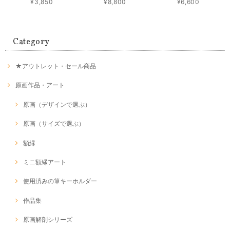
¥3,850
¥8,800
¥6,600
Category
★アウトレット・セール商品
原画作品・アート
原画（デザインで選ぶ）
原画（サイズで選ぶ）
額縁
ミニ額縁アート
使用済みの筆キーホルダー
作品集
原画解剖シリーズ