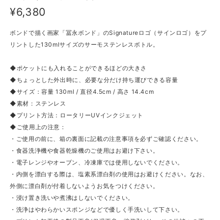
¥6,380
ボンドで描く画家「冨永ボンド」のSignatureロゴ（サインロゴ）をプ
リントした130mlサイズのサーモステンレスボトル。
◆ポケットにも入れることができるほどの大きさ
◆ちょっとした外出時に、必要な分だけ持ち運びできる容量
◆サイズ：容量 130ml / 直径4.5cm / 高さ 14.4cm
◆素材：ステンレス
◆プリント方法：ロータリーUVインクジェット
◆ご使用上の注意：
・ご使用の前に、箱の裏面に記載の注意事項を必ずご確認ください。
・食器洗浄機や食器乾燥機のご使用はお避け下さい。
・電子レンジやオーブン、冷凍庫では使用しないでください。
・内側を漂白する際は、塩素系漂白剤の使用はお避けください。なお、
外側に漂白剤が付着しないようお気をつけください。
・浸け置き洗いや煮沸はしないでください。
・洗浄はやわらかいスポンジなどで優しく手洗いして下さい。