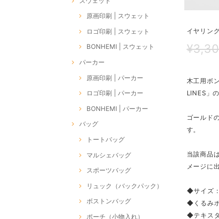
スウェット
原画印刷 | スウェット
イヤリング 
ロゴ印刷 | スウェット
¥3,3
BONHEMI | スウェット
パーカー
原画印刷 | パーカー
木工用ボ
LINES
ロゴ印刷 | パーカー
BONHEMI | パーカー
ゴールド
バッグ
す。
トートバッグ
当該商品
マルシェバッグ
メージに
スポーツバッグ
リュック（バックパック）
◆サイズ：
ボストンバッグ
◆くるみボ
◆テキス
ポーチ（小物入れ）