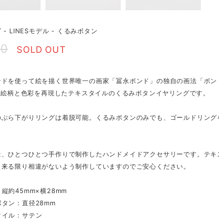
- LINESモデル - くるみボタン
00
SOLD OUT
ンドを使って絵を描く世界唯一の画家「冨永ボンド」の独自の画法「ボン
」の絵柄と色彩を再現したテキスタイルのくるみボタンイヤリングです。
のぶら下がりリングは着脱可能。くるみボタンのみでも、ゴールドリング
は、ひとつひとつ手作りで制作したハンドメイドアクセサリーです。テキ
出来る限り相違がないよう制作していますのでご安心ください。
縦約45mm×横28mm
タン：直径28mm
タイル：サテン