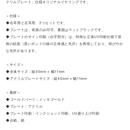
クリルプレート」仕様オリジナルイヤリングです。
＜仕様＞
◆右耳用と左耳用、2つセットです。
◆プレートは、表面のみ印字。裏面はマットブラックです。
◆プレートのサイン印刷（白字部分）は、特殊な立体UV印刷仕様で原
画の絵肌（黒いボンドの線の立体感と光沢）を再現しており、煌びやか
な光沢があります。
＜サイズ＞
◆全体サイズ：縦45mm × 幅11mm
◆アクリルプレートサイズ：縦40mm × 幅11mm
＜素材＞
◆ゴールドパーツ：メッキゴールド
◆プレート：アクリル
◆プレート印刷：インクジェット印刷、UV盛り上げ印刷
◆台紙：紙