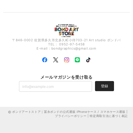
〒846-0002 佐賀県多久市北多久町小侍703-21 Art studio ボンドバ
TEL： 0952-97-5458
E-mail：
bondgraphics@gmail.com
メールマガジンを受け取る
登録
ボンドアートストア｜冨永ボンドの公式通販 iPhoneケース / スマホケース通販 |
プライバシーポリシー
|
特定商取引法に基づく表記