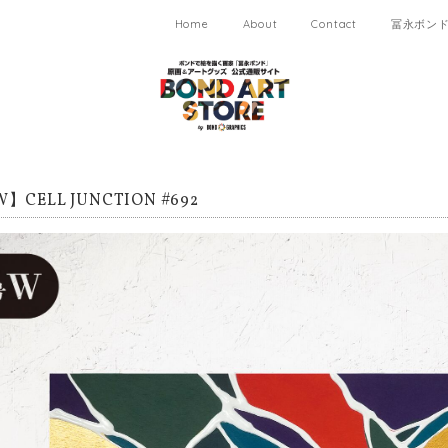
Home
About
Contact
冨永ボンド 
CELL JUNCTION #692