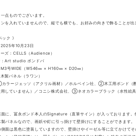
、一点ものでございます。
インを入れていませんので、縦でも横でも、お好みの向きで飾ることが出
ペック 》
2025年10月23日
ズ：CELLS（Audience）
Art studio ボンドバ
3号WIDE（W546㎜ × H160㎜ × D20㎜）
：木製パネル（ラワン）
①カラージェッソ（アクリル画材）／ホルベイン社、②木工用ボンド（酢
使用していません）／コニシ株式会社、③ネオカラーブラック（水性絵
面に、冨永ボンド本人のSignature（直筆サイン）が入っております
木製パネルなので、画鋲や釘に引っ掛けて壁掛けにすることができます。
の側面は黒色に塗装していますので、壁掛けやイーゼル等に立てかけてそ