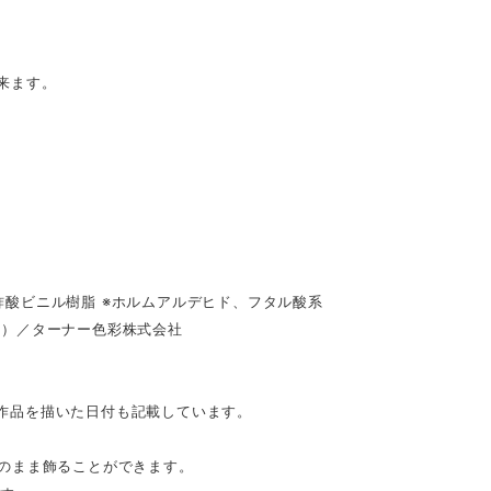
来ます。
酸ビニル樹脂 ※ホルムアルデヒド、フタル酸系
具）／ターナー色彩株式会社
。作品を描いた日付も記載しています。
のまま飾ることができます。