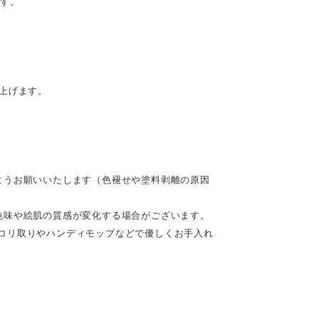
です。
。
上げます。
ようお願いいたします（色褪せや塗料剥離の原因
色味や絵肌の質感が変化する場合がございます。
コリ取りやハンディモップなどで優しくお手入れ