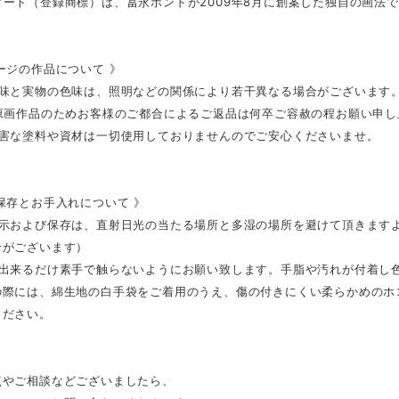
ート（登録商標）は、冨永ボンドが2009年8月に創案した独自の画法
ージの作品について 》
色味と実物の色味は、照明などの関係により若干異なる場合がございます
の原画作品のためお客様のご都合によるご返品は何卒ご容赦の程お願い申し
有害な塗料や資材は一切使用しておりませんのでご安心くださいませ。
保存とお手入れについて 》
展示および保存は、直射日光の当たる場所と多湿の場所を避けて頂きます
合がございます）
は出来るだけ素手で触らないようにお願い致します。手脂や汚れが付着し
の際には、綿生地の白手袋をご着用のうえ、傷の付きにくい柔らかめのホ
ください。
点やご相談などございましたら、