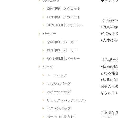
スウェット
◆ボンドア
原画印刷 | スウェット
ロゴ印刷 | スウェット
《 当該ペ
BONHEMI | スウェット
※写真の
※1点物
パーカー
※人体に
原画印刷 | パーカー
ロゴ印刷 | パーカー
BONHEMI | パーカー
《 作品の
※絵画の
バッグ
となる場
トートバッグ
※絵肌に
マルシェバッグ
お手入れ
スポーツバッグ
をされて
リュック（バックパック）
ボストンバッグ
ご不明な
ポーチ（小物入れ）