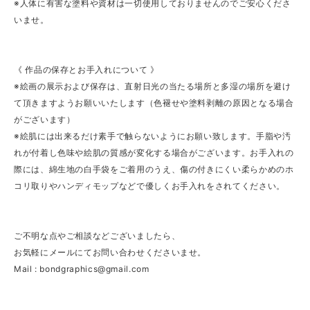
※人体に有害な塗料や資材は一切使用しておりませんのでご安心くださ
いませ。
《 作品の保存とお手入れについて 》
※絵画の展示および保存は、直射日光の当たる場所と多湿の場所を避け
て頂きますようお願いいたします（色褪せや塗料剥離の原因となる場合
がございます）
※絵肌には出来るだけ素手で触らないようにお願い致します。手脂や汚
れが付着し色味や絵肌の質感が変化する場合がございます。お手入れの
際には、綿生地の白手袋をご着用のうえ、傷の付きにくい柔らかめのホ
コリ取りやハンディモップなどで優しくお手入れをされてください。
ご不明な点やご相談などございましたら、
お気軽にメールにてお問い合わせくださいませ。
Mail :
bondgraphics@gmail.com