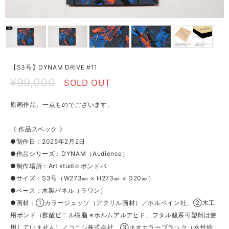
【S3号】DYNAM DRIVE #11
¥99,000
SOLD OUT
原画作品、一点ものでございます。
《 作品スペック 》
●制作日：2025年2月2日
●作品シリーズ：DYNAM（Audience）
●制作場所：Art studio ボンドバ
●サイズ：S3号（W273㎜ × H273㎜ × D20㎜）
●ベース：木製パネル（ラワン）
●画材：①カラージェッソ（アクリル画材）／ホルベイン社、②木工
用ボンド（酢酸ビニル樹脂 ※ホルムアルデヒド、フタル酸系可塑剤は使
用していません）／コニシ株式会社、③ネオカラーブラック（水性絵