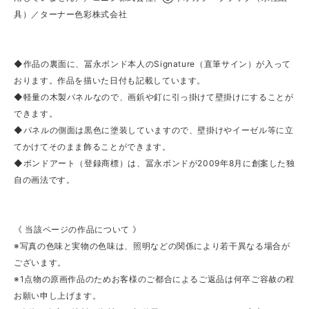
具）／ターナー色彩株式会社
◆作品の裏面に、冨永ボンド本人のSignature（直筆サイン）が入って
おります。作品を描いた日付も記載しています。
◆軽量の木製パネルなので、画鋲や釘に引っ掛けて壁掛けにすることが
できます。
◆パネルの側面は黒色に塗装していますので、壁掛けやイーゼル等に立
てかけてそのまま飾ることができます。
◆ボンドアート（登録商標）は、冨永ボンドが2009年8月に創案した独
自の画法です。
《 当該ページの作品について 》
※写真の色味と実物の色味は、照明などの関係により若干異なる場合が
ございます。
※1点物の原画作品のためお客様のご都合によるご返品は何卒ご容赦の程
お願い申し上げます。