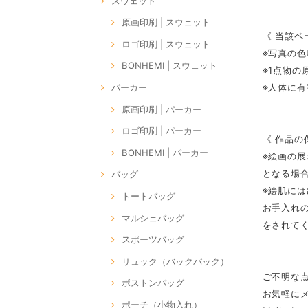
スウェット
原画印刷 | スウェット
《 当該ペ
ロゴ印刷 | スウェット
※写真の
BONHEMI | スウェット
※1点物
※人体に
パーカー
原画印刷 | パーカー
ロゴ印刷 | パーカー
《 作品の
BONHEMI | パーカー
※絵画の
となる場
バッグ
※絵肌に
トートバッグ
お手入れ
マルシェバッグ
をされて
スポーツバッグ
リュック（バックパック）
ご不明な
ボストンバッグ
お気軽に
ポーチ（小物入れ）