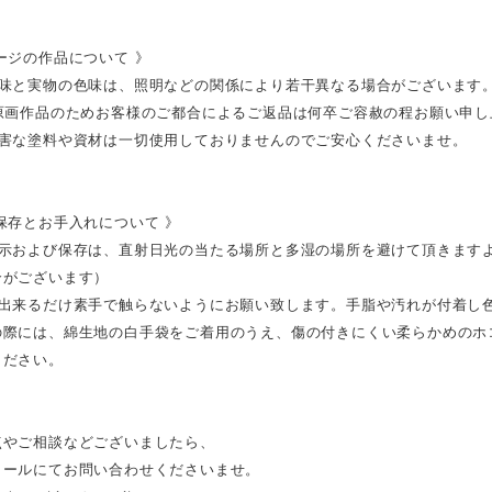
ージの作品について 》
色味と実物の色味は、照明などの関係により若干異なる場合がございます
の原画作品のためお客様のご都合によるご返品は何卒ご容赦の程お願い申し
有害な塗料や資材は一切使用しておりませんのでご安心くださいませ。
保存とお手入れについて 》
展示および保存は、直射日光の当たる場所と多湿の場所を避けて頂きます
合がございます）
は出来るだけ素手で触らないようにお願い致します。手脂や汚れが付着し
の際には、綿生地の白手袋をご着用のうえ、傷の付きにくい柔らかめのホ
ください。
点やご相談などございましたら、
メールにてお問い合わせくださいませ。