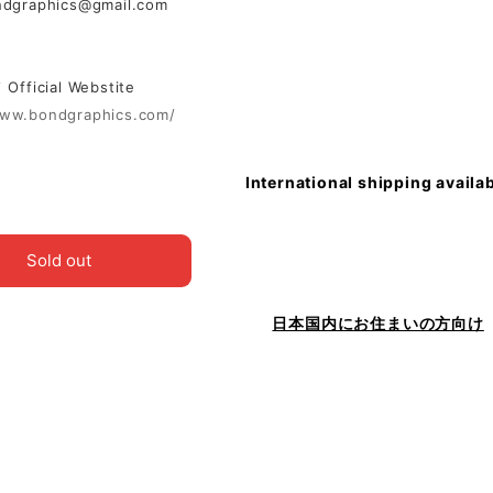
ndgraphics@gmail.com
ficial Webstite
www.bondgraphics.com/
International shipping availa
Sold out
日本国内にお住まいの方向け