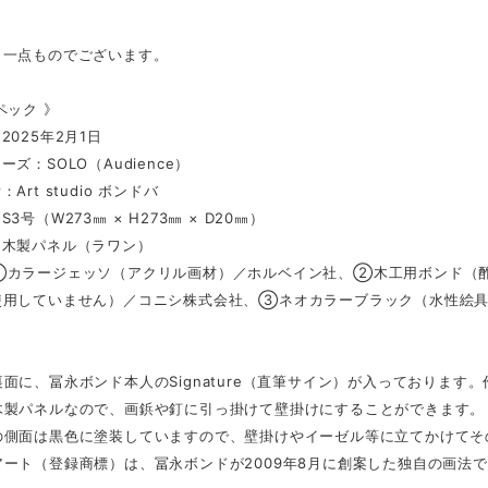
、一点ものでございます。
ペック 》
2025年2月1日
ズ：SOLO（Audience）
Art studio ボンドバ
3号（W273㎜ × H273㎜ × D20㎜）
：木製パネル（ラワン）
①カラージェッソ（アクリル画材）／ホルベイン社、②木工用ボンド（酢
使用していません）／コニシ株式会社、③ネオカラーブラック（水性絵
面に、冨永ボンド本人のSignature（直筆サイン）が入っております
木製パネルなので、画鋲や釘に引っ掛けて壁掛けにすることができます。
の側面は黒色に塗装していますので、壁掛けやイーゼル等に立てかけてそ
ート（登録商標）は、冨永ボンドが2009年8月に創案した独自の画法