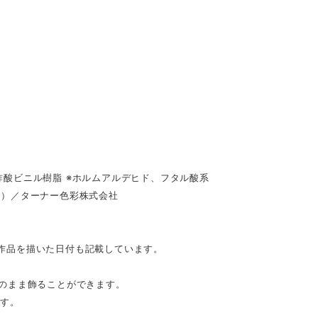
酸ビニル樹脂 ※ホルムアルデヒド、フタル酸系
具）／ターナー色彩株式会社
。作品を描いた日付も記載しています。
のまま飾ることができます。
です。