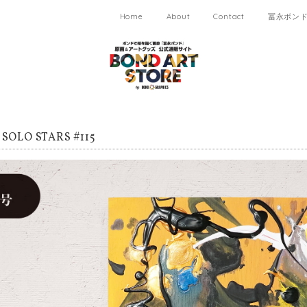
Home
About
Contact
冨永ボンド 
OLO STARS #115