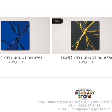
品
】CELL JUNCTION #761
【S3号】CELL JUNCTION #77
¥99,000
¥99,000
〒846-0002 佐賀県多久市北多久町小侍703-21 Art s
TEL： 0952-97-5458
E-mail：
bondgraphics@gmail.com