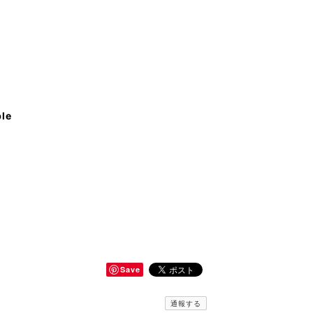
ble
Save
通報する