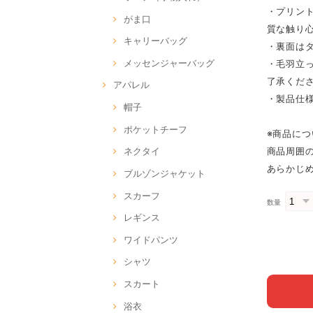
・プリン
がま口
質な触り
キャリーバッグ
・裏面は
メッセンジャーバッグ
・毛羽立
了承くだ
アパレル
・製品仕
帽子
ポケットチーフ
※商品に
商品周囲
ネクタイ
あらかじ
ブルゾンジャケット
スカーフ
数量
レギンス
ワイドパンツ
シャツ
スカート
浴衣