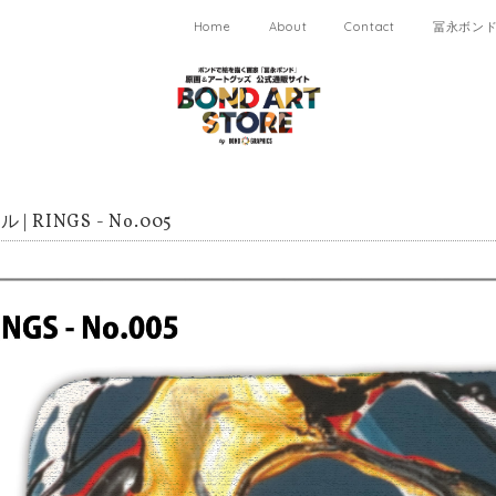
Home
About
Contact
冨永ボンド 
| RINGS - No.005