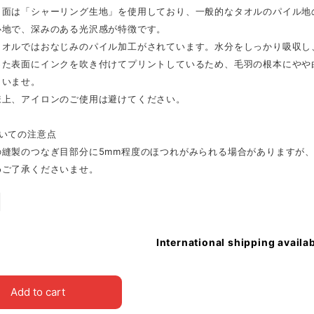
ト面は「シャーリング生地」を使用しており、一般的なタオルのパイル地
心地で、深みのある光沢感が特徴です。
タオルではおなじみのパイル加工がされています。水分をしっかり吸収し
った表面にインクを吹き付けてプリントしているため、毛羽の根本にやや
さいませ。
様上、アイロンのご使用は避けてください。
ついての注意点
の縫製のつなぎ目部分に5mm程度のほつれがみられる場合がありますが
めご了承くださいませ。
International shipping availa
Add to cart