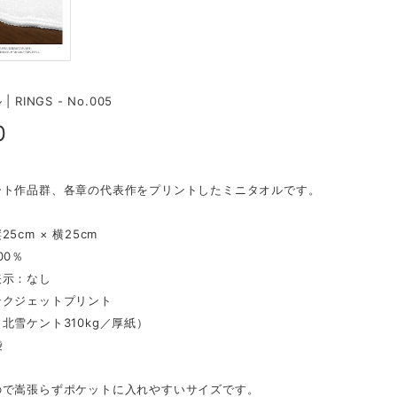
 RINGS - No.005
0
ート作品群、各章の代表作をプリントしたミニタオルです。
5cm × 横25cm
00％
表示：なし
ンクジェットプリント
北雪ケント310kg／厚紙）
袋
ので嵩張らずポケットに入れやすいサイズです。