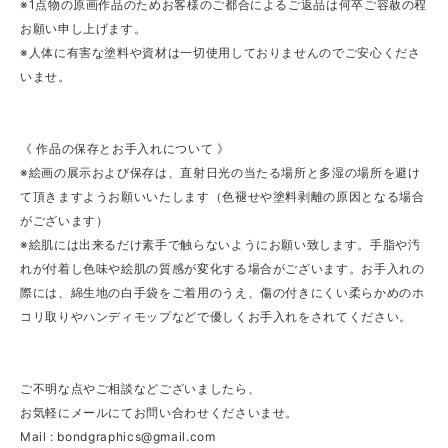
※1点物の原画作品のためお客様のご都合によるご返品は何卒ご容赦の程
お願い申し上げます。
※人体に有害な塗料や資材は一切使用しておりませんのでご安心くださ
いませ。
《 作品の保存とお手入れについて 》
※絵画の展示および保存は、直射日光の当たる場所と多湿の場所を避け
て頂きますようお願いいたします（色褪せや塗料剥離の原因となる場合
がございます）
※絵肌には出来るだけ素手で触らないようにお願い致します。手脂や汚
れが付着し色味や絵肌の質感が変化する場合がございます。お手入れの
際には、綿生地の白手袋をご着用のうえ、傷の付きにくい柔らかめのホ
コリ取りやハンディモップなどで優しくお手入れをされてください。
ご不明な点やご相談などございましたら、
お気軽にメールにてお問い合わせくださいませ。
Mail :
bondgraphics@gmail.com