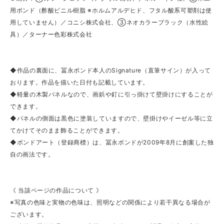
用ボンド（酢酸ビニル樹脂 ※ホルムアルデヒド、フタル酸系可塑剤は使
用していません）／コニシ株式会社、③ネオカラーブラック（水性絵
具）／ターナー色彩株式会社
◆作品の裏面に、冨永ボンド本人のSignature（直筆サイン）が入って
おります。作品を描いた日付も記載しています。
◆軽量の木製パネルなので、画鋲や釘に引っ掛けて壁掛けにすることが
できます。
◆パネルの側面は黒色に塗装していますので、壁掛けやイーゼル等に立
てかけてそのまま飾ることができます。
◆ボンドアート（登録商標）は、冨永ボンドが2009年8月に創案した独
自の画法です。
《 当該ページの作品について 》
※写真の色味と実物の色味は、照明などの関係により若干異なる場合が
ございます。