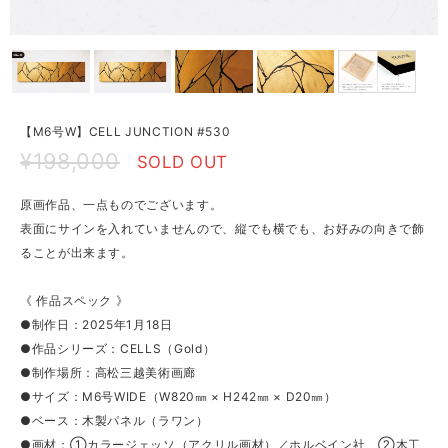
【M6号W】CELL JUNCTION #530
¥198,000
SOLD OUT
原画作品、一点ものでございます。
表面にサインを入れていませんので、縦でも横でも、お好みの向きで飾
ることが出来ます。
《 作品スペック 》
●制作日：2025年1月18日
●作品シリーズ：CELLS（Gold）
●制作場所：高松三越美術画廊
●サイズ：M6号WIDE（W820㎜ × H242㎜ × D20㎜）
●ベース：木製パネル（ラワン）
●画材：①カラージェッソ（アクリル画材）／ホルベイン社、②木工