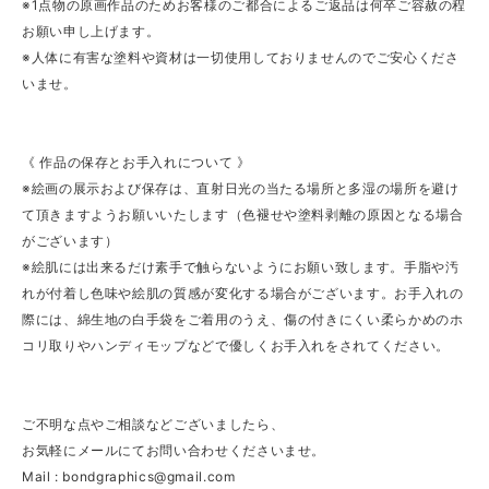
※1点物の原画作品のためお客様のご都合によるご返品は何卒ご容赦の程
お願い申し上げます。
※人体に有害な塗料や資材は一切使用しておりませんのでご安心くださ
いませ。
《 作品の保存とお手入れについて 》
※絵画の展示および保存は、直射日光の当たる場所と多湿の場所を避け
て頂きますようお願いいたします（色褪せや塗料剥離の原因となる場合
がございます）
※絵肌には出来るだけ素手で触らないようにお願い致します。手脂や汚
れが付着し色味や絵肌の質感が変化する場合がございます。お手入れの
際には、綿生地の白手袋をご着用のうえ、傷の付きにくい柔らかめのホ
コリ取りやハンディモップなどで優しくお手入れをされてください。
ご不明な点やご相談などございましたら、
お気軽にメールにてお問い合わせくださいませ。
Mail :
bondgraphics@gmail.com