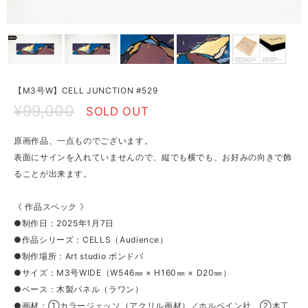
【M3号W】CELL JUNCTION #529
¥99,000
SOLD OUT
原画作品、一点ものでございます。
表面にサインを入れていませんので、縦でも横でも、お好みの向きで飾
ることが出来ます。
《 作品スペック 》
●制作日：2025年1月7日
●作品シリーズ：CELLS（Audience）
●制作場所：Art studio ボンドバ
●サイズ：M3号WIDE（W546㎜ × H160㎜ × D20㎜）
●ベース：木製パネル（ラワン）
●画材：①カラージェッソ（アクリル画材）／ホルベイン社、②木工