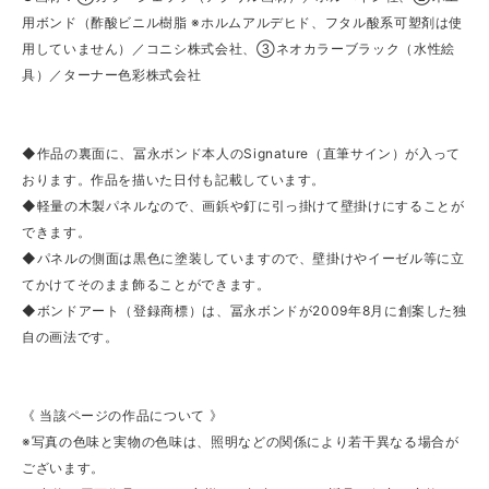
用ボンド（酢酸ビニル樹脂 ※ホルムアルデヒド、フタル酸系可塑剤は使
用していません）／コニシ株式会社、③ネオカラーブラック（水性絵
具）／ターナー色彩株式会社
◆作品の裏面に、冨永ボンド本人のSignature（直筆サイン）が入って
おります。作品を描いた日付も記載しています。
◆軽量の木製パネルなので、画鋲や釘に引っ掛けて壁掛けにすることが
できます。
◆パネルの側面は黒色に塗装していますので、壁掛けやイーゼル等に立
てかけてそのまま飾ることができます。
◆ボンドアート（登録商標）は、冨永ボンドが2009年8月に創案した独
自の画法です。
《 当該ページの作品について 》
※写真の色味と実物の色味は、照明などの関係により若干異なる場合が
ございます。