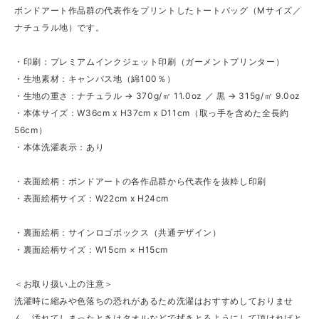
ボンドアート作品群の代表作をプリントしたトートバッグ（Mサイズ／
ナチュラル地）です。
・印刷：プレミアムインクジェット印刷（ガーメントプリンター）
・生地素材：キャンバス地（綿100％）
・生地の重さ：ナチュラル → 370g/㎡ 11.0oz ／ 黒 → 315g/㎡ 9.0oz
・本体サイズ：W36cm x H37cm x D11cm（取っ手を含めた全長約
56cm）
・本体洗濯表示：あり
・表面絵柄：ボンドアートの各作品群から代表作を抜粋し印刷
・表面絵柄サイズ：W22cm x H24cm
・裏面絵柄：サインロゴボックス（共通デザイン）
・裏面絵柄サイズ：W15cm × H15cm
＜お取り扱い上の注意＞
洗濯時に縮みや色落ちの恐れがあるため洗濯はおすすめしておりませ
ん。汚れてしまったときはタオルなどで拭きとるようにして頂ければと