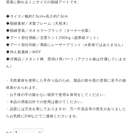
洒落に飾れるミニサイズの額縁アートです。
◆サイズ／幅約7.5cm×高さ約7.5cm
◆額縁素材／木製フレーム（天然木）
◆額縁塗装／ネオカラーブラック（ターナー社製）
◆アート部分用紙／北雪ケント250kg（超厚紙マット）
◆アート部分印刷／厚紙にレーザープリント（※原画ではありません）
◆抑え板素材／MDF
◆付属品／スタンド棒、壁掛け用パーツ（アクリル板は付属していませ
ん）
・天然素材を使用した手作り品のため、製品の形や黒の塗装に若干の個
体差がみられます。
・お子様の手の届かない場所で使用＆保管をしてください。
・本品の用途以外での使用は避けてください。
・品質には万全を期しておりますが、万一不良品等の発生がありました
らお気軽にDMなどでご連絡くださいませ。