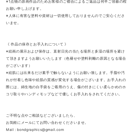
※1点物の原画作品のためお客様のご都合によるご返品は何卒ご容赦の程
お願い申し上げます。
※人体に有害な塗料や資材は一切使用しておりませんのでご安心くださ
いませ。
《 作品の保存とお手入れについて 》
※絵画の展示および保存は、直射日光の当たる場所と多湿の場所を避け
て頂きますようお願いいたします（色褪せや塗料剥離の原因となる場合
がございます）
※絵肌には出来るだけ素手で触らないようにお願い致します。手脂や汚
れが付着し色味や絵肌の質感が変化する場合がございます。お手入れの
際には、綿生地の白手袋をご着用のうえ、傷の付きにくい柔らかめのホ
コリ取りやハンディモップなどで優しくお手入れをされてください。
ご不明な点やご相談などございましたら、
お気軽にメールにてお問い合わせくださいませ。
Mail :
bondgraphics@gmail.com