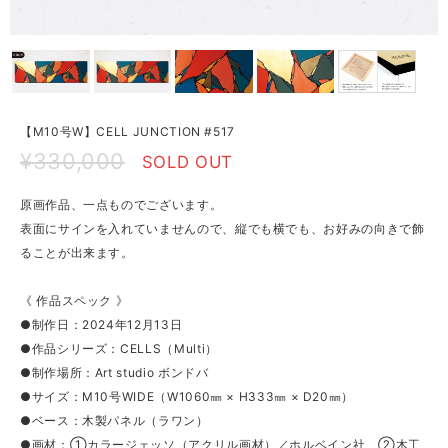
【M10号W】CELL JUNCTION #517
¥330,000
SOLD OUT
原画作品、一点ものでございます。
表面にサインを入れていませんので、縦でも横でも、お好みの向きで飾
ることが出来ます。
《 作品スペック 》
●制作日：2024年12月13日
●作品シリーズ：CELLS（Multi）
●制作場所：Art studio ボンドバ
●サイズ：M10号WIDE（W1060㎜ × H333㎜ × D20㎜）
●ベース：木製パネル（ラワン）
●画材：①カラージェッソ（アクリル画材）／ホルベイン社、②木工