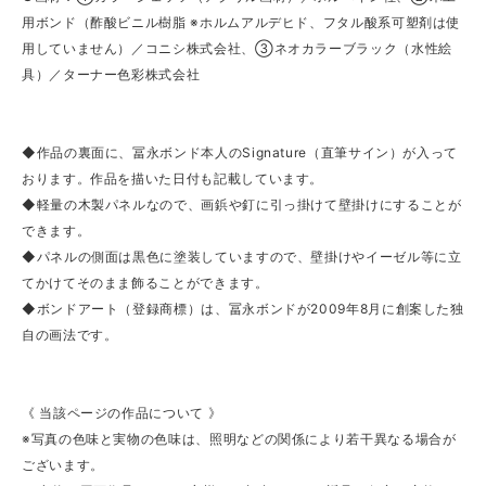
用ボンド（酢酸ビニル樹脂 ※ホルムアルデヒド、フタル酸系可塑剤は使
用していません）／コニシ株式会社、③ネオカラーブラック（水性絵
具）／ターナー色彩株式会社
◆作品の裏面に、冨永ボンド本人のSignature（直筆サイン）が入って
おります。作品を描いた日付も記載しています。
◆軽量の木製パネルなので、画鋲や釘に引っ掛けて壁掛けにすることが
できます。
◆パネルの側面は黒色に塗装していますので、壁掛けやイーゼル等に立
てかけてそのまま飾ることができます。
◆ボンドアート（登録商標）は、冨永ボンドが2009年8月に創案した独
自の画法です。
《 当該ページの作品について 》
※写真の色味と実物の色味は、照明などの関係により若干異なる場合が
ございます。