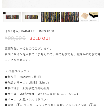
【M3号W】PARALLEL LINES #168
¥99,000
SOLD OUT
原画作品、一点ものでございます。
表面にサインを入れていませんので、縦でも横でも、お好みの向きで飾
ることが出来ます。
《 作品スペック 》
●制作日：2024年12月1日
●作品シリーズ：LINES（Multi）
●制作場所：新潟伊勢丹美術画廊
●サイズ：M3号WIDE（W546㎜ × H160㎜ × D20㎜）
●ベース：木製パネル（ラワン）
●画材：①カラージェッソ（アクリル画材）／ホルベイン社、②木工