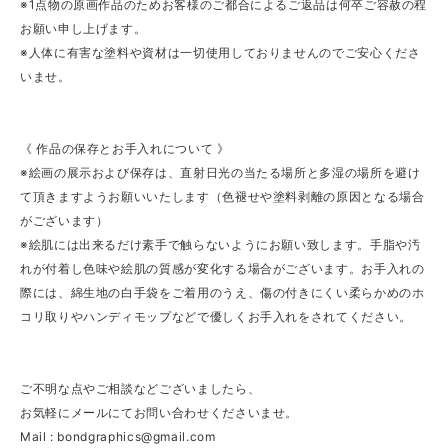
※1点物の原画作品のためお客様のご都合によるご返品は何卒ご容赦の程
お願い申し上げます。
※人体に有害な塗料や資材は一切使用しておりませんのでご安心くださ
いませ。
《 作品の保存とお手入れについて 》
※絵画の展示および保存は、直射日光の当たる場所と多湿の場所を避け
て頂きますようお願いいたします（色褪せや塗料剥離の原因となる場合
がございます）
※絵肌には出来るだけ素手で触らないようにお願い致します。手脂や汚
れが付着し色味や絵肌の質感が変化する場合がございます。お手入れの
際には、綿生地の白手袋をご着用のうえ、傷の付きにくい柔らかめのホ
コリ取りやハンディモップなどで優しくお手入れをされてください。
ご不明な点やご相談などございましたら、
お気軽にメールにてお問い合わせくださいませ。
Mail :
bondgraphics@gmail.com