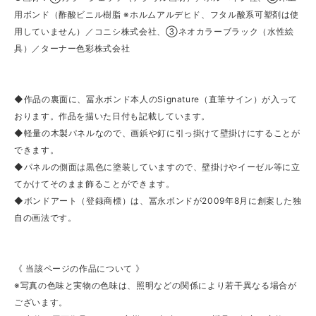
用ボンド（酢酸ビニル樹脂 ※ホルムアルデヒド、フタル酸系可塑剤は使
用していません）／コニシ株式会社、③ネオカラーブラック（水性絵
具）／ターナー色彩株式会社
◆作品の裏面に、冨永ボンド本人のSignature（直筆サイン）が入って
おります。作品を描いた日付も記載しています。
◆軽量の木製パネルなので、画鋲や釘に引っ掛けて壁掛けにすることが
できます。
◆パネルの側面は黒色に塗装していますので、壁掛けやイーゼル等に立
てかけてそのまま飾ることができます。
◆ボンドアート（登録商標）は、冨永ボンドが2009年8月に創案した独
自の画法です。
《 当該ページの作品について 》
※写真の色味と実物の色味は、照明などの関係により若干異なる場合が
ございます。