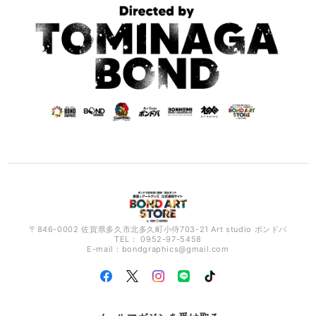
〒846-0002 佐賀県多久市北多久町小侍703-21 Art studio ボンドバ
TEL： 0952-97-5458
E-mail：
bondgraphics@gmail.com