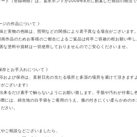
ート（登録商標）は、冨永ボンドが2009年8月に創案した独自の画法
ージの作品について 》
色味と実物の色味は、照明などの関係により若干異なる場合がございます
の原画作品のためお客様のご都合によるご返品は何卒ご容赦の程お願い申し
有害な塗料や資材は一切使用しておりませんのでご安心くださいませ。
保存とお手入れについて 》
展示および保存は、直射日光の当たる場所と多湿の場所を避けて頂きます
合がございます）
は出来るだけ素手で触らないようにお願い致します。手脂や汚れが付着し
の際には、綿生地の白手袋をご着用のうえ、傷の付きにくい柔らかめのホ
ください。
点やご相談などございましたら、