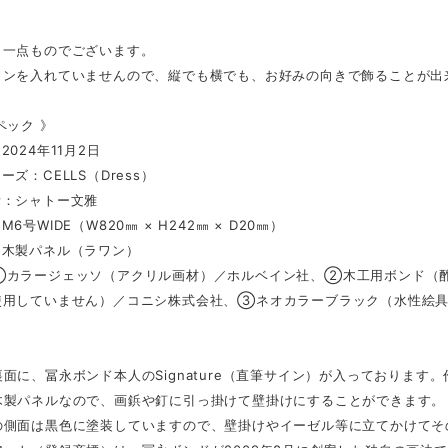
、一点ものでございます。
インを入れていませんので、縦でも横でも、お好みの向きで飾ることが出
ペック 》
2024年11月2日
ズ：CELLS（Dress）
所：シャトー文雅
6号WIDE（W820㎜ × H242㎜ × D20㎜）
：木製パネル（ラワン）
①カラージェッソ（アクリル画材）／ホルベイン社、②木工用ボンド（酢
使用していません）／コニシ株式会社、③ネオカラーブラック（水性絵
面に、冨永ボンド本人のSignature（直筆サイン）が入っております
木製パネルなので、画鋲や釘に引っ掛けて壁掛けにすることができます。
の側面は黒色に塗装していますので、壁掛けやイーゼル等に立てかけてそ