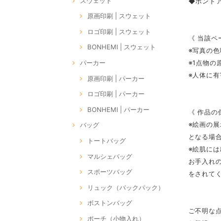
スウェット
◆ボンドア
原画印刷 | スウェット
ロゴ印刷 | スウェット
《 当該ペ
BONHEMI | スウェット
※写真の
※1点物
パーカー
※人体に
原画印刷 | パーカー
ロゴ印刷 | パーカー
BONHEMI | パーカー
《 作品の
※絵画の
バッグ
となる場
トートバッグ
※絵肌に
マルシェバッグ
お手入れ
スポーツバッグ
をされて
リュック（バックパック）
ボストンバッグ
ご不明な
ポーチ（小物入れ）