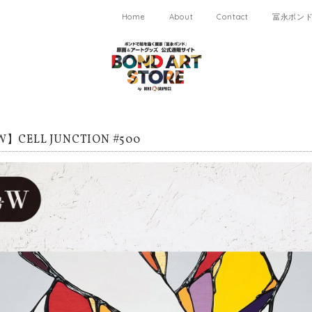
Home
About
Contact
冨永ボンド 
】CELL JUNCTION #500