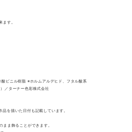
来ます。
酸ビニル樹脂 ※ホルムアルデヒド、フタル酸系
具）／ターナー色彩株式会社
。作品を描いた日付も記載しています。
のまま飾ることができます。