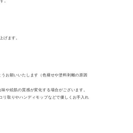
です。
。
上げます。
ようお願いいたします（色褪せや塗料剥離の原因
色味や絵肌の質感が変化する場合がございます。
コリ取りやハンディモップなどで優しくお手入れ