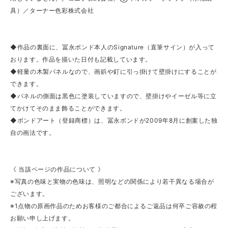
具）／ターナー色彩株式会社
◆作品の裏面に、冨永ボンド本人のSignature（直筆サイン）が入って
おります。作品を描いた日付も記載しています。
◆軽量の木製パネルなので、画鋲や釘に引っ掛けて壁掛けにすることが
できます。
◆パネルの側面は黒色に塗装していますので、壁掛けやイーゼル等に立
てかけてそのまま飾ることができます。
◆ボンドアート（登録商標）は、冨永ボンドが2009年8月に創案した独
自の画法です。
《 当該ページの作品について 》
※写真の色味と実物の色味は、照明などの関係により若干異なる場合が
ございます。
※1点物の原画作品のためお客様のご都合によるご返品は何卒ご容赦の程
お願い申し上げます。