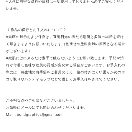
※人体に有害な塗料や資材は一切使用しておりませんのでご安心くださ
いませ。
《 作品の保存とお手入れについて 》
※絵画の展示および保存は、直射日光の当たる場所と多湿の場所を避け
て頂きますようお願いいたします（色褪せや塗料剥離の原因となる場合
がございます）
※絵肌には出来るだけ素手で触らないようにお願い致します。手脂や汚
れが付着し色味や絵肌の質感が変化する場合がございます。お手入れの
際には、綿生地の白手袋をご着用のうえ、傷の付きにくい柔らかめのホ
コリ取りやハンディモップなどで優しくお手入れをされてください。
ご不明な点やご相談などございましたら、
お気軽にメールにてお問い合わせくださいませ。
Mail :
bondgraphics@gmail.com