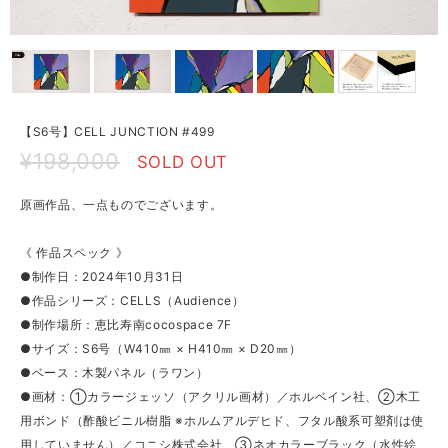
【S6号】CELL JUNCTION #499
¥198,000
SOLD OUT
原画作品、一点ものでございます。
《 作品スペック 》
●制作日：2024年10月31日
●作品シリーズ：CELLS（Audience）
●制作場所：恵比寿南cocospace 7F
●サイズ：S6号（W410㎜ × H410㎜ × D20㎜）
●ベース：木製パネル（ラワン）
●画材：①カラージェッソ（アクリル画材）／ホルベイン社、②木工
用ボンド（酢酸ビニル樹脂 ※ホルムアルデヒド、フタル酸系可塑剤は使
用していません）／コニシ株式会社、③ネオカラーブラック（水性絵