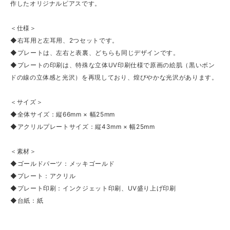
作したオリジナルピアスです。
＜仕様＞
◆右耳用と左耳用、2つセットです。
◆プレートは、左右と表裏、どちらも同じデザインです。
◆プレートの印刷は、特殊な立体UV印刷仕様で原画の絵肌（黒いボン
ドの線の立体感と光沢）を再現しており、煌びやかな光沢があります。
＜サイズ＞
◆全体サイズ：縦66mm × 幅25mm
◆アクリルプレートサイズ：縦43mm × 幅25mm
＜素材＞
◆ゴールドパーツ：メッキゴールド
◆プレート：アクリル
◆プレート印刷：インクジェット印刷、UV盛り上げ印刷
◆台紙：紙