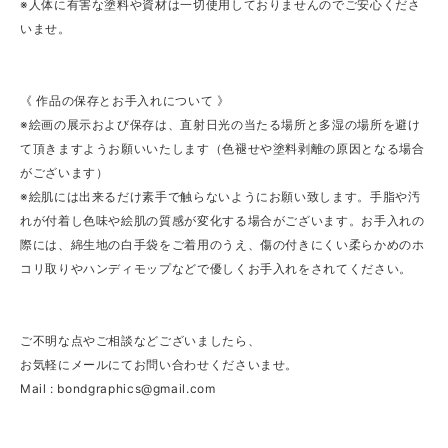
※人体に有害な塗料や資材は一切使用しておりませんのでご安心くださ
いませ。
《 作品の保存とお手入れについて 》
※絵画の展示および保存は、直射日光の当たる場所と多湿の場所を避け
て頂きますようお願いいたします（色褪せや塗料剥離の原因となる場合
がございます）
※絵肌には出来るだけ素手で触らないようにお願い致します。手脂や汚
れが付着し色味や絵肌の質感が変化する場合がございます。お手入れの
際には、綿生地の白手袋をご着用のうえ、傷の付きにくい柔らかめのホ
コリ取りやハンディモップなどで優しくお手入れをされてください。
ご不明な点やご相談などございましたら、
お気軽にメールにてお問い合わせくださいませ。
Mail :
bondgraphics@gmail.com