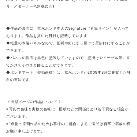
具）／ターナー色彩株式会社
◆作品の裏面に、冨永ボンド本人のSignature（直筆サイン）が入って
おります。作品を描いた日付も記載しています。
◆軽量の木製パネルなので、画鋲や釘に引っ掛けて壁掛けにすることが
できます。
◆パネルの側面は黒色に塗装していますので、壁掛けやイーゼル等に立
てかけてそのまま飾ることができます。
◆ボンドアート（登録商標）は、冨永ボンドが2009年8月に創案した独
自の画法です。
《 当該ページの作品について 》
※写真の色味と実物の色味は、照明などの関係により若干異なる場合が
ございます。
※1点物の原画作品のためお客様のご都合によるご返品は何卒ご容赦の程
お願い申し上げます。