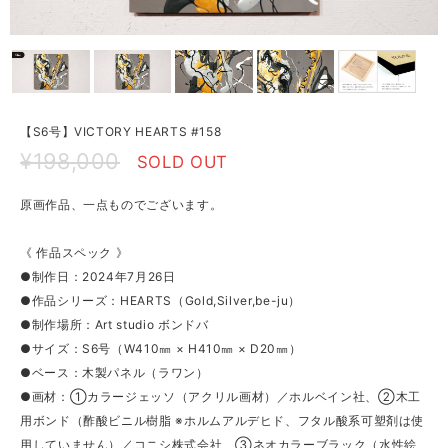
【S6号】VICTORY HEARTS #158
¥198,000
SOLD OUT
原画作品、一点ものでございます。
《 作品スペック 》
●制作日：2024年7月26日
●作品シリーズ：HEARTS（Gold,Silver,be-ju）
●制作場所：Art studio ボンドバ
●サイズ：S6号（W410㎜ × H410㎜ × D20㎜）
●ベース：木製パネル（ラワン）
●画材：①カラージェッソ（アクリル画材）／ホルベイン社、②木工
用ボンド（酢酸ビニル樹脂 ※ホルムアルデヒド、フタル酸系可塑剤は使
用していません）／コニシ株式会社、③ネオカラーブラック（水性絵