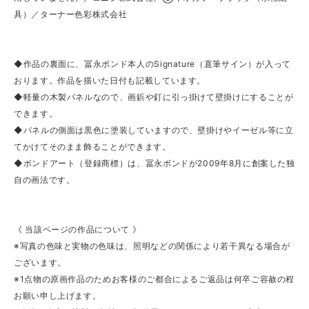
具）／ターナー色彩株式会社
◆作品の裏面に、冨永ボンド本人のSignature（直筆サイン）が入って
おります。作品を描いた日付も記載しています。
◆軽量の木製パネルなので、画鋲や釘に引っ掛けて壁掛けにすることが
できます。
◆パネルの側面は黒色に塗装していますので、壁掛けやイーゼル等に立
てかけてそのまま飾ることができます。
◆ボンドアート（登録商標）は、冨永ボンドが2009年8月に創案した独
自の画法です。
《 当該ページの作品について 》
※写真の色味と実物の色味は、照明などの関係により若干異なる場合が
ございます。
※1点物の原画作品のためお客様のご都合によるご返品は何卒ご容赦の程
お願い申し上げます。