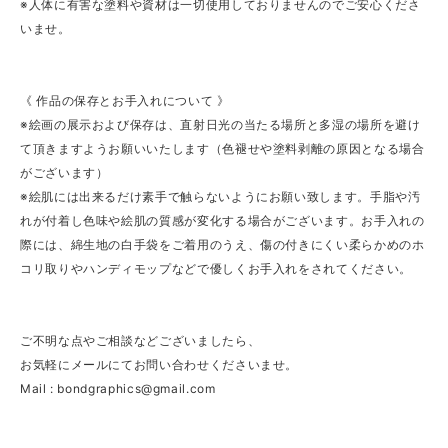
※人体に有害な塗料や資材は一切使用しておりませんのでご安心くださ
いませ。
《 作品の保存とお手入れについて 》
※絵画の展示および保存は、直射日光の当たる場所と多湿の場所を避け
て頂きますようお願いいたします（色褪せや塗料剥離の原因となる場合
がございます）
※絵肌には出来るだけ素手で触らないようにお願い致します。手脂や汚
れが付着し色味や絵肌の質感が変化する場合がございます。お手入れの
際には、綿生地の白手袋をご着用のうえ、傷の付きにくい柔らかめのホ
コリ取りやハンディモップなどで優しくお手入れをされてください。
ご不明な点やご相談などございましたら、
お気軽にメールにてお問い合わせくださいませ。
Mail :
bondgraphics@gmail.com