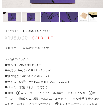
【S6号】CELL JUNCTION #448
¥198,000
SOLD OUT
原画作品、一点ものでございます。
《 作品スペック 》
●制作日：2024年7月23日
●作品シリーズ：CELLS（Purple）
●制作場所：Art studio ボンドバ
●サイズ：S6号（W410㎜ × H410㎜ × D20㎜）
●ベース：木製パネル（ラワン）
●画材：①カラージェッソ（アクリル画材）／ホルベイン社、②木工
用ボンド（酢酸ビニル樹脂 ※ホルムアルデヒド、フタル酸系可塑剤は使
用していません）／コニシ株式会社、③ネオカラーブラック（水性絵