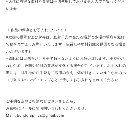
※人体に有害な塗料や資材は一切使用しておりませんのでご安心くださ
いませ。
《 作品の保存とお手入れについて 》
※絵画の展示および保存は、直射日光の当たる場所と多湿の場所を避け
て頂きますようお願いいたします（色褪せや塗料剥離の原因となる場合
がございます）
※絵肌には出来るだけ素手で触らないようにお願い致します。手脂や汚
れが付着し色味や絵肌の質感が変化する場合がございます。お手入れの
際には、綿生地の白手袋をご着用のうえ、傷の付きにくい柔らかめのホ
コリ取りやハンディモップなどで優しくお手入れをされてください。
ご不明な点やご相談などございましたら、
お気軽にメールにてお問い合わせくださいませ。
Mail :
bondgraphics@gmail.com