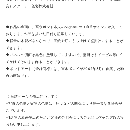
具）／ターナー色彩株式会社
◆作品の裏面に、冨永ボンド本人のSignature（直筆サイン）が入って
おります。作品を描いた日付も記載しています。
◆軽量の木製パネルなので、画鋲や釘に引っ掛けて壁掛けにすることが
できます。
◆パネルの側面は黒色に塗装していますので、壁掛けやイーゼル等に立
てかけてそのまま飾ることができます。
◆ボンドアート（登録商標）は、冨永ボンドが2009年8月に創案した独
自の画法です。
《 当該ページの作品について 》
※写真の色味と実物の色味は、照明などの関係により若干異なる場合が
ございます。
※1点物の原画作品のためお客様のご都合によるご返品は何卒ご容赦の程
お願い申し上げます。