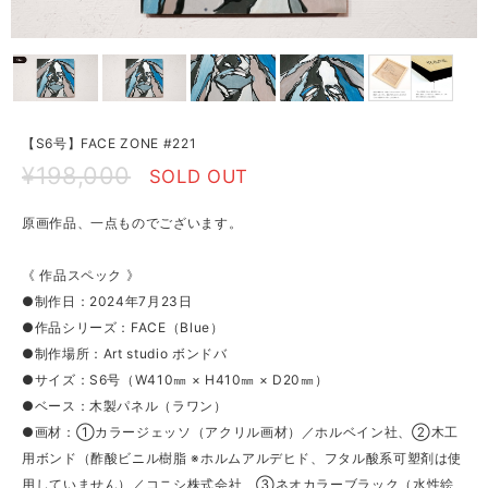
【S6号】FACE ZONE #221
¥198,000
SOLD OUT
原画作品、一点ものでございます。
《 作品スペック 》
●制作日：2024年7月23日
●作品シリーズ：FACE（Blue）
●制作場所：Art studio ボンドバ
●サイズ：S6号（W410㎜ × H410㎜ × D20㎜）
●ベース：木製パネル（ラワン）
●画材：①カラージェッソ（アクリル画材）／ホルベイン社、②木工
用ボンド（酢酸ビニル樹脂 ※ホルムアルデヒド、フタル酸系可塑剤は使
用していません）／コニシ株式会社、③ネオカラーブラック（水性絵