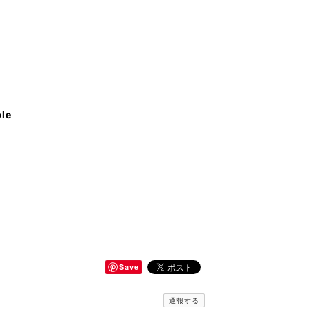
ble
Save
通報する