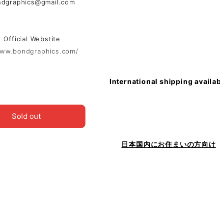
ndgraphics@gmail.com
ficial Webstite
www.bondgraphics.com/
International shipping availa
Sold out
日本国内にお住まいの方向け