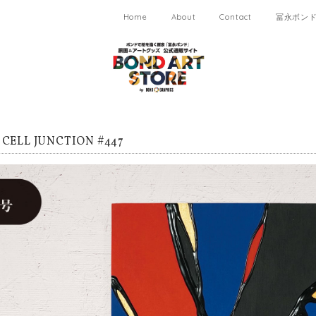
Home
About
Contact
冨永ボンド 
ELL JUNCTION #447