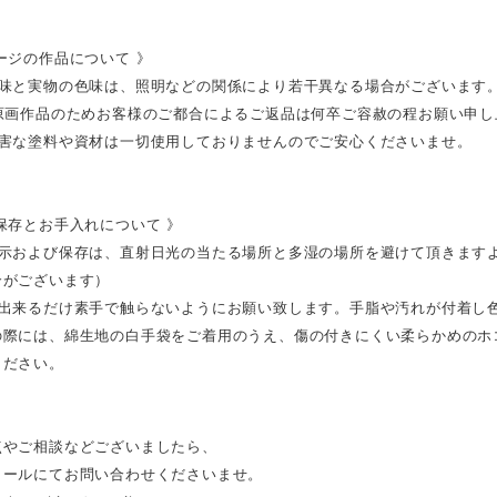
ージの作品について 》
色味と実物の色味は、照明などの関係により若干異なる場合がございます
の原画作品のためお客様のご都合によるご返品は何卒ご容赦の程お願い申し
有害な塗料や資材は一切使用しておりませんのでご安心くださいませ。
保存とお手入れについて 》
展示および保存は、直射日光の当たる場所と多湿の場所を避けて頂きます
合がございます）
は出来るだけ素手で触らないようにお願い致します。手脂や汚れが付着し
の際には、綿生地の白手袋をご着用のうえ、傷の付きにくい柔らかめのホ
ください。
点やご相談などございましたら、
メールにてお問い合わせくださいませ。