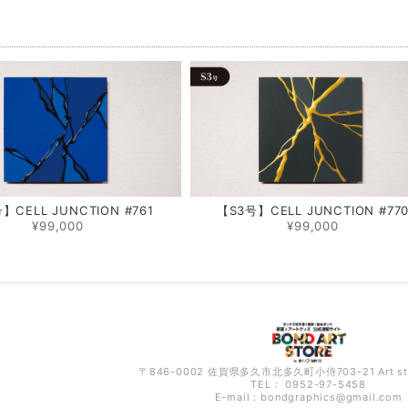
品
】CELL JUNCTION #761
【S3号】CELL JUNCTION #77
¥99,000
¥99,000
〒846-0002 佐賀県多久市北多久町小侍703-21 Art s
TEL： 0952-97-5458
E-mail：
bondgraphics@gmail.com