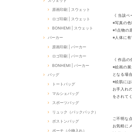
スウェット
原画印刷 | スウェット
《 当該ペ
ロゴ印刷 | スウェット
※写真の
BONHEMI | スウェット
※1点物
※人体に
パーカー
原画印刷 | パーカー
ロゴ印刷 | パーカー
《 作品の
BONHEMI | パーカー
※絵画の
となる場
バッグ
※絵肌に
トートバッグ
お手入れ
マルシェバッグ
をされて
スポーツバッグ
リュック（バックパック）
ご不明な
ボストンバッグ
お気軽に
ポーチ（小物入れ）