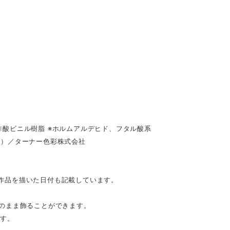
酸ビニル樹脂 ※ホルムアルデヒド、フタル酸系
具）／ターナー色彩株式会社
。作品を描いた日付も記載しています。
のまま飾ることができます。
です。