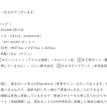
、一点ものでございます。
ペック 》
2024年7月11日
ズ：CELLS（Audience）
Art studio ボンドバ
3号（W273㎜ × H273㎜ × D20㎜）
：木製パネル（ラワン）
①カラージェッソ（アクリル画材）／ホルベイン社、②木工用ボンド（酢
使用していません）／コニシ株式会社、③ネオカラーブラック（水性絵
面に、冨永ボンド本人のSignature（直筆サイン）が入っております
木製パネルなので、画鋲や釘に引っ掛けて壁掛けにすることができます。
の側面は黒色に塗装していますので、壁掛けやイーゼル等に立てかけてそ
ート（登録商標）は、冨永ボンドが2009年8月に創案した独自の画法