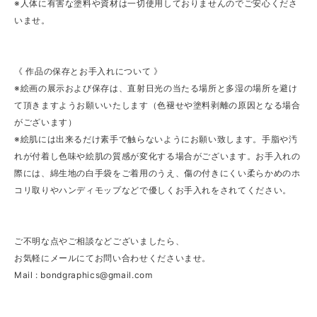
※人体に有害な塗料や資材は一切使用しておりませんのでご安心くださ
いませ。
《 作品の保存とお手入れについて 》
※絵画の展示および保存は、直射日光の当たる場所と多湿の場所を避け
て頂きますようお願いいたします（色褪せや塗料剥離の原因となる場合
がございます）
※絵肌には出来るだけ素手で触らないようにお願い致します。手脂や汚
れが付着し色味や絵肌の質感が変化する場合がございます。お手入れの
際には、綿生地の白手袋をご着用のうえ、傷の付きにくい柔らかめのホ
コリ取りやハンディモップなどで優しくお手入れをされてください。
ご不明な点やご相談などございましたら、
お気軽にメールにてお問い合わせくださいませ。
Mail :
bondgraphics@gmail.com