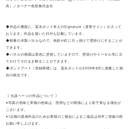
具）／ターナー色彩株式会社
◆作品の裏面に、冨永ボンド本人のSignature（直筆サイン）が入って
おります。作品を描いた日付も記載しています。
◆軽量の木製パネルなので、画鋲や釘に引っ掛けて壁掛けにすることが
できます。
◆パネルの側面は黒色に塗装していますので、壁掛けやイーゼル等に立
てかけてそのまま飾ることができます。
◆ボンドアート（登録商標）は、冨永ボンドが2009年8月に創案した独
自の画法です。
《 当該ページの作品について 》
※写真の色味と実物の色味は、照明などの関係により若干異なる場合が
ございます。
※1点物の原画作品のためお客様のご都合によるご返品は何卒ご容赦の程
お願い申し上げます。