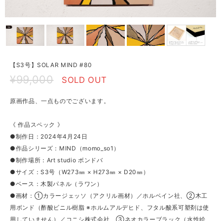
【S3号】SOLAR MIND #80
¥99,000
SOLD OUT
原画作品、一点ものでございます。
《 作品スペック 》
●制作日：2024年4月24日
●作品シリーズ：MIND（momo_so1）
●制作場所：Art studio ボンドバ
●サイズ：S3号（W273㎜ × H273㎜ × D20㎜）
●ベース：木製パネル（ラワン）
●画材：①カラージェッソ（アクリル画材）／ホルベイン社、②木工
用ボンド（酢酸ビニル樹脂 ※ホルムアルデヒド、フタル酸系可塑剤は使
用していません）／コニシ株式会社、③ネオカラーブラック（水性絵