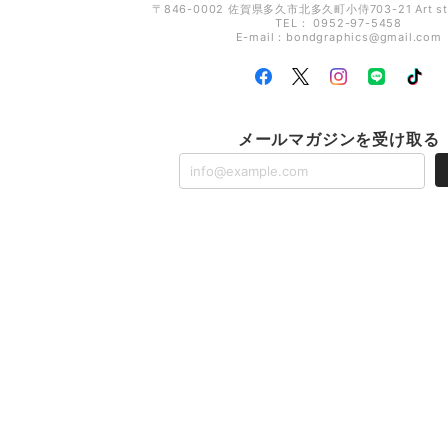
〒846-0002 佐賀県多久市北多久町小侍703-21 Art s
TEL： 0952-97-5458
E-mail：
bondgraphics@gmail.com
メールマガジンを受け取る