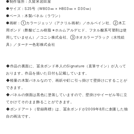
●制作場所：久留米岩田屋
●サイズ：S25号（W803㎜ × H803㎜ × D30㎜）
●ベース：木製パネル（ラワン）
●画材：①カラージェッソ（アクリル画材）／ホルベイン社、②木工
用ボンド（酢酸ビニル樹脂 ※ホルムアルデヒド、フタル酸系可塑剤は使
用していません）／コニシ株式会社、③ネオカラーブラック（水性絵
具）／ターナー色彩株式会社
◆作品の裏面に、冨永ボンド本人のSignature（直筆サイン）が入って
おります。作品を描いた日付も記載しています。
◆軽量の木製パネルなので、画鋲や釘に引っ掛けて壁掛けにすることが
できます。
◆パネルの側面は黒色に塗装していますので、壁掛けやイーゼル等に立
てかけてそのまま飾ることができます。
◆ボンドアート（登録商標）は、冨永ボンドが2009年8月に創案した独
自の画法です。