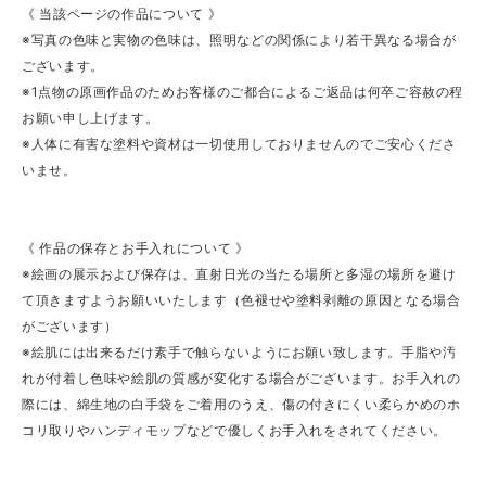
《 当該ページの作品について 》
※写真の色味と実物の色味は、照明などの関係により若干異なる場合が
ございます。
※1点物の原画作品のためお客様のご都合によるご返品は何卒ご容赦の程
お願い申し上げます。
※人体に有害な塗料や資材は一切使用しておりませんのでご安心くださ
いませ。
《 作品の保存とお手入れについて 》
※絵画の展示および保存は、直射日光の当たる場所と多湿の場所を避け
て頂きますようお願いいたします（色褪せや塗料剥離の原因となる場合
がございます）
※絵肌には出来るだけ素手で触らないようにお願い致します。手脂や汚
れが付着し色味や絵肌の質感が変化する場合がございます。お手入れの
際には、綿生地の白手袋をご着用のうえ、傷の付きにくい柔らかめのホ
コリ取りやハンディモップなどで優しくお手入れをされてください。