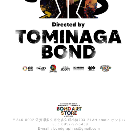
〒846-0002 佐賀県多久市北多久町小侍703-21 Art studio ボンドバ
TEL： 0952-97-5458
E-mail：
bondgraphics@gmail.com