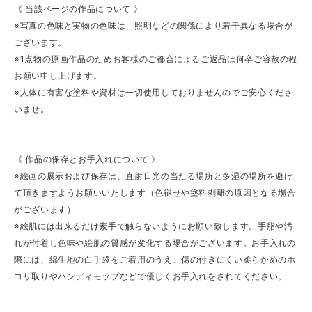
《 当該ページの作品について 》
※写真の色味と実物の色味は、照明などの関係により若干異なる場合が
ございます。
※1点物の原画作品のためお客様のご都合によるご返品は何卒ご容赦の程
お願い申し上げます。
※人体に有害な塗料や資材は一切使用しておりませんのでご安心くださ
いませ。
《 作品の保存とお手入れについて 》
※絵画の展示および保存は、直射日光の当たる場所と多湿の場所を避け
て頂きますようお願いいたします（色褪せや塗料剥離の原因となる場合
がございます）
※絵肌には出来るだけ素手で触らないようにお願い致します。手脂や汚
れが付着し色味や絵肌の質感が変化する場合がございます。お手入れの
際には、綿生地の白手袋をご着用のうえ、傷の付きにくい柔らかめのホ
コリ取りやハンディモップなどで優しくお手入れをされてください。