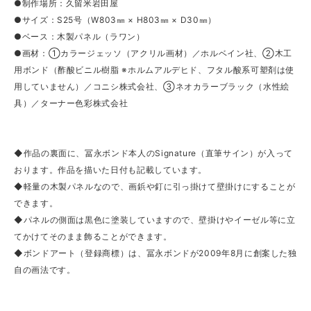
●制作場所：久留米岩田屋
●サイズ：S25号（W803㎜ × H803㎜ × D30㎜）
●ベース：木製パネル（ラワン）
●画材：①カラージェッソ（アクリル画材）／ホルベイン社、②木工
用ボンド（酢酸ビニル樹脂 ※ホルムアルデヒド、フタル酸系可塑剤は使
用していません）／コニシ株式会社、③ネオカラーブラック（水性絵
具）／ターナー色彩株式会社
◆作品の裏面に、冨永ボンド本人のSignature（直筆サイン）が入って
おります。作品を描いた日付も記載しています。
◆軽量の木製パネルなので、画鋲や釘に引っ掛けて壁掛けにすることが
できます。
◆パネルの側面は黒色に塗装していますので、壁掛けやイーゼル等に立
てかけてそのまま飾ることができます。
◆ボンドアート（登録商標）は、冨永ボンドが2009年8月に創案した独
自の画法です。