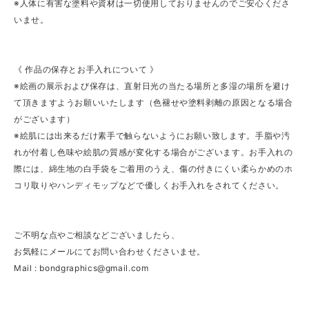
※人体に有害な塗料や資材は一切使用しておりませんのでご安心くださ
いませ。
《 作品の保存とお手入れについて 》
※絵画の展示および保存は、直射日光の当たる場所と多湿の場所を避け
て頂きますようお願いいたします（色褪せや塗料剥離の原因となる場合
がございます）
※絵肌には出来るだけ素手で触らないようにお願い致します。手脂や汚
れが付着し色味や絵肌の質感が変化する場合がございます。お手入れの
際には、綿生地の白手袋をご着用のうえ、傷の付きにくい柔らかめのホ
コリ取りやハンディモップなどで優しくお手入れをされてください。
ご不明な点やご相談などございましたら、
お気軽にメールにてお問い合わせくださいませ。
Mail :
bondgraphics@gmail.com