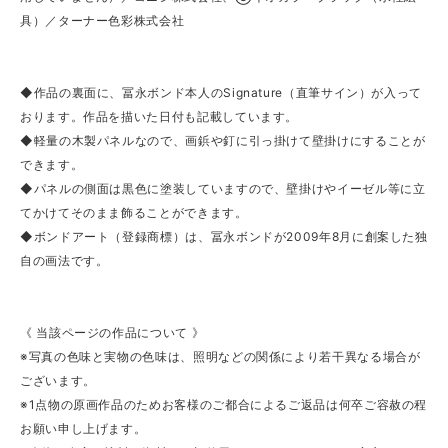
具）／ターナー色彩株式会社
◆作品の裏面に、冨永ボンド本人のSignature（直筆サイン）が入って
おります。作品を描いた日付も記載しています。
◆軽量の木製パネルなので、画鋲や釘に引っ掛けて壁掛けにすることが
できます。
◆パネルの側面は黒色に塗装していますので、壁掛けやイーゼル等に立
てかけてそのまま飾ることができます。
◆ボンドアート（登録商標）は、冨永ボンドが2009年8月に創案した独
自の画法です。
《 当該ページの作品について 》
※写真の色味と実物の色味は、照明などの関係により若干異なる場合が
ございます。
※1点物の原画作品のためお客様のご都合によるご返品は何卒ご容赦の程
お願い申し上げます。