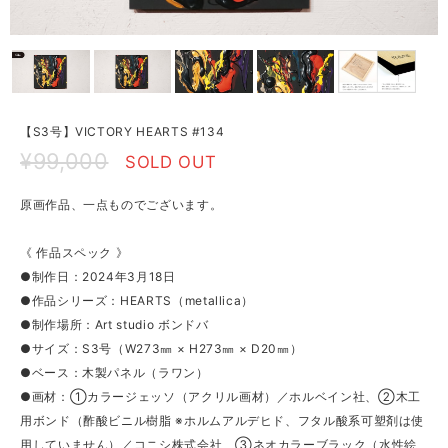
【S3号】VICTORY HEARTS #134
¥99,000
SOLD OUT
原画作品、一点ものでございます。
《 作品スペック 》
●制作日：2024年3月18日
●作品シリーズ：HEARTS（metallica）
●制作場所：Art studio ボンドバ
●サイズ：S3号（W273㎜ × H273㎜ × D20㎜）
●ベース：木製パネル（ラワン）
●画材：①カラージェッソ（アクリル画材）／ホルベイン社、②木工
用ボンド（酢酸ビニル樹脂 ※ホルムアルデヒド、フタル酸系可塑剤は使
用していません）／コニシ株式会社、③ネオカラーブラック（水性絵