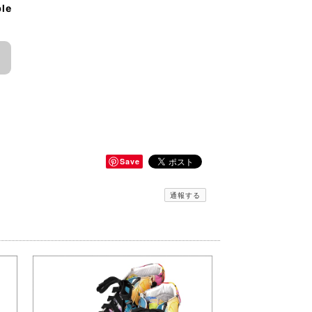
ble
Save
通報する