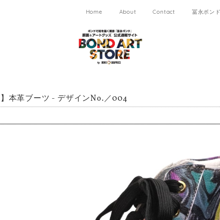
Home
About
Contact
冨永ボンド 
】本革ブーツ - デザインNo.／004