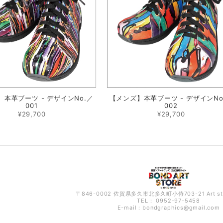
本革ブーツ - デザインNo.／
【メンズ】本革ブーツ - デザインNo
001
002
¥29,700
¥29,700
〒846-0002 佐賀県多久市北多久町小侍703-21 Art s
TEL： 0952-97-5458
E-mail：
bondgraphics@gmail.com