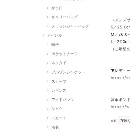
がま口
キャリーバッグ
〈メンズ
メッセンジャーバッグ
S／25.0c
M／26.0～
アパレル
L／27.0c
帽子
（ご希望
ポケットチーフ
ネクタイ
▼レディ
ブルゾンジャケット
https://
スカーフ
レギンス
冨永ボンド O
ワイドパンツ
https://
シャツ
スカート
種類
浴衣