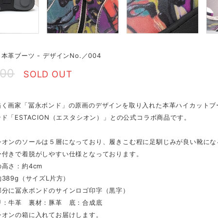
本革ブーツ - デザインNo.／004
700
SOLD OUT
描く画家「冨永ボンド」の原画のデザインを取り入れた本革ハイカットブ
ド「ESTACION（エスタシオン）」との公式コラボ商品です。
シオンのソールは５層になっており、履きこむ程に足馴じみが良い靴にな
ー付きで着脱がしやすい仕様となっております。
高さ：約4cm
389g（サイズL片方）
部分に冨永ボンドのサインロゴ印字（黒字）
甲：牛革 裏材：豚革 底：合成底
シオンの箱に入れてお届けします。