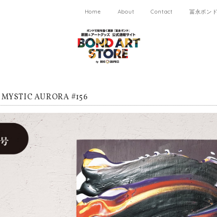
Home
About
Contact
冨永ボンド 
YSTIC AURORA #156