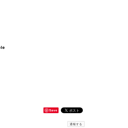
ble
Save
通報する