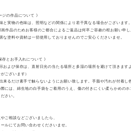
ージの作品について 》
色味と実物の色味は、照明などの関係により若干異なる場合がございます
の原画作品のためお客様のご都合によるご返品は何卒ご容赦の程お願い申し
有害な塗料や資材は一切使用しておりませんのでご安心くださいませ。
保存とお手入れについて 》
展示および保存は、直射日光の当たる場所と多湿の場所を避けて頂きます
合がございます）
は出来るだけ素手で触らないようにお願い致します。手脂や汚れが付着し
の際には、綿生地の白手袋をご着用のうえ、傷の付きにくい柔らかめのホ
ください。
点やご相談などございましたら、
メールにてお問い合わせくださいませ。