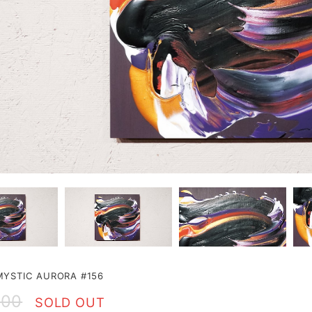
STIC AURORA #156
000
SOLD OUT