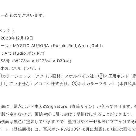
、一点ものでございます。
ペック 》
023年12月19日
：MYSTIC AURORA（Purple,Red,White,Gold）
Art studio ボンドバ
3号（W273㎜ × H273㎜ × D20㎜）
：木製パネル（ラワン）
①カラージェッソ（アクリル画材）／ホルベイン社、②木工用ボンド（酢
使用していません）／コニシ株式会社、③ネオカラーブラック（水性絵
面に、冨永ボンド本人のSignature（直筆サイン）が入っております
木製パネルなので、画鋲や釘に引っ掛けて壁掛けにすることができます。
の側面は黒色に塗装していますので、壁掛けやイーゼル等に立てかけてそ
ート（登録商標）は、冨永ボンドが2009年8月に創案した独自の画法