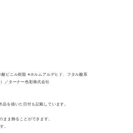
酸ビニル樹脂 ※ホルムアルデヒド、フタル酸系
具）／ターナー色彩株式会社
。作品を描いた日付も記載しています。
のまま飾ることができます。
です。