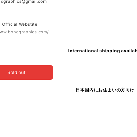
ndgraphics@gmail.com
ficial Webstite
www.bondgraphics.com/
International shipping availa
Sold out
日本国内にお住まいの方向け