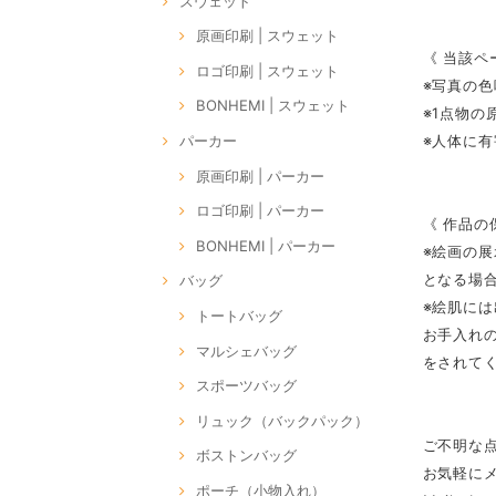
スウェット
原画印刷 | スウェット
《 当該ペ
ロゴ印刷 | スウェット
※写真の
BONHEMI | スウェット
※1点物
※人体に
パーカー
原画印刷 | パーカー
ロゴ印刷 | パーカー
《 作品の
BONHEMI | パーカー
※絵画の
となる場
バッグ
※絵肌に
トートバッグ
お手入れ
マルシェバッグ
をされて
スポーツバッグ
リュック（バックパック）
ご不明な
ボストンバッグ
お気軽に
ポーチ（小物入れ）