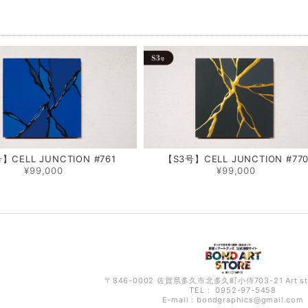
品
】CELL JUNCTION #761
【S3号】CELL JUNCTION #77
¥99,000
¥99,000
〒846-0002 佐賀県多久市北多久町小侍703-21 Art s
TEL： 0952-97-5458
E-mail：
bondgraphics@gmail.com