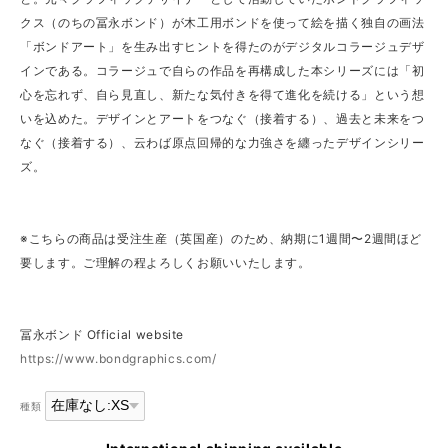
クス（のちの冨永ボンド）が木工用ボンドを使って絵を描く独自の画法
「ボンドアート」を生み出すヒントを得たのがデジタルコラージュデザ
インである。コラージュで自らの作品を再構成した本シリーズには「初
心を忘れず、自ら見直し、新たな気付きを得て進化を続ける」という想
いを込めた。デザインとアートをつなぐ（接着する）、過去と未来をつ
なぐ（接着する）、云わば原点回帰的な力強さを纏ったデザインシリー
ズ。
※こちらの商品は受注生産（英国産）のため、納期に1週間〜2週間ほど
要します。ご理解の程よろしくお願いいたします。
冨永ボンド Official website
https://www.bondgraphics.com/
種類