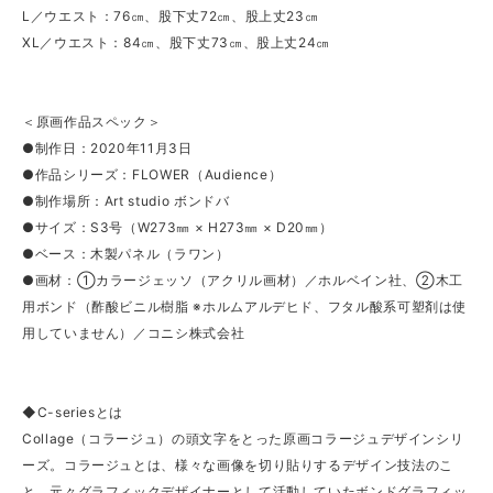
L／ウエスト：76㎝、股下丈72㎝、股上丈23㎝
XL／ウエスト：84㎝、股下丈73㎝、股上丈24㎝
＜原画作品スペック＞
●制作日：2020年11月3日
●作品シリーズ：FLOWER（Audience）
●制作場所：Art studio ボンドバ
●サイズ：S3号（W273㎜ × H273㎜ × D20㎜）
●ベース：木製パネル（ラワン）
●画材：①カラージェッソ（アクリル画材）／ホルベイン社、②木工
用ボンド（酢酸ビニル樹脂 ※ホルムアルデヒド、フタル酸系可塑剤は使
用していません）／コニシ株式会社
◆C-seriesとは
Collage（コラージュ）の頭文字をとった原画コラージュデザインシリ
ーズ。コラージュとは、様々な画像を切り貼りするデザイン技法のこ
と。元々グラフィックデザイナーとして活動していたボンドグラフィッ