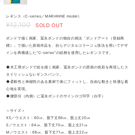
レギンス（C-series／MARIANNE model）
¥12,100
SOLD OUT
ボンドで描く画家、冨永ボンドの独自の画法「ボンドアート（登録商
標）」で描いた原画作品を、自らデジタルコラージュ技法を用いてデザ
インを再構成した"C-series"の絵柄を使用したレギンスです。
◆木工用ボンドで絵を描く画家、冨永ボンドの原画の色彩を再現したス
タイリッシュなレギンスパンツ。
◆柔軟性と伸縮性のある素材で体にフィットし、自由な動きと快適な着
心地を実現。
◆腰部分（内側）に冨永ボンドのサインロゴ印字（白字）
＜サイズ＞
XS／ウエスト：60㎝、股下丈69㎝、股上丈20㎝
S／ウエスト：64㎝、股下丈70㎝、股上丈21㎝
M／ウエスト：68㎝、股下丈71㎝、股上丈22㎝