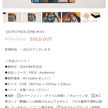
【S3号】FACE ZONE #143
¥99,000
SOLD OUT
原画作品、一点ものでございます。
《 作品スペック 》
●制作日：2023年8月25日
●作品シリーズ：FACE（Audience）
●制作場所：Art studio ボンドバ
●サイズ：S3号（W273㎜ × H273㎜ × D20㎜）
●ベース：木製パネル（ラワン）
●画材：①カラージェッソ（アクリル画材）／ホルベイン社、②木工
用ボンド（酢酸ビニル樹脂 ※ホルムアルデヒド、フタル酸系可塑剤は使
用していません）／コニシ株式会社、③ネオカラーブラック（水性絵