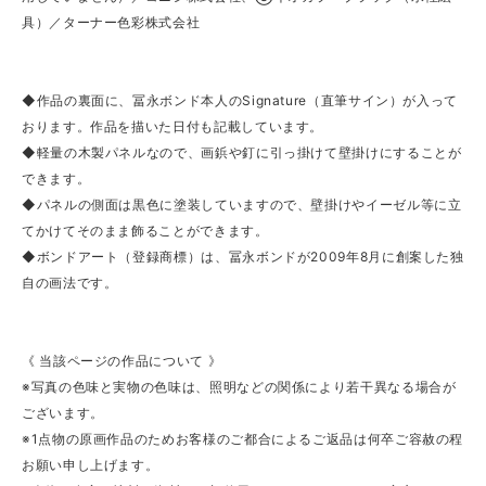
具）／ターナー色彩株式会社
◆作品の裏面に、冨永ボンド本人のSignature（直筆サイン）が入って
おります。作品を描いた日付も記載しています。
◆軽量の木製パネルなので、画鋲や釘に引っ掛けて壁掛けにすることが
できます。
◆パネルの側面は黒色に塗装していますので、壁掛けやイーゼル等に立
てかけてそのまま飾ることができます。
◆ボンドアート（登録商標）は、冨永ボンドが2009年8月に創案した独
自の画法です。
《 当該ページの作品について 》
※写真の色味と実物の色味は、照明などの関係により若干異なる場合が
ございます。
※1点物の原画作品のためお客様のご都合によるご返品は何卒ご容赦の程
お願い申し上げます。