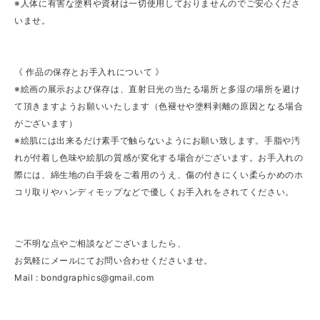
※人体に有害な塗料や資材は一切使用しておりませんのでご安心くださ
いませ。
《 作品の保存とお手入れについて 》
※絵画の展示および保存は、直射日光の当たる場所と多湿の場所を避け
て頂きますようお願いいたします（色褪せや塗料剥離の原因となる場合
がございます）
※絵肌には出来るだけ素手で触らないようにお願い致します。手脂や汚
れが付着し色味や絵肌の質感が変化する場合がございます。お手入れの
際には、綿生地の白手袋をご着用のうえ、傷の付きにくい柔らかめのホ
コリ取りやハンディモップなどで優しくお手入れをされてください。
ご不明な点やご相談などございましたら、
お気軽にメールにてお問い合わせくださいませ。
Mail :
bondgraphics@gmail.com