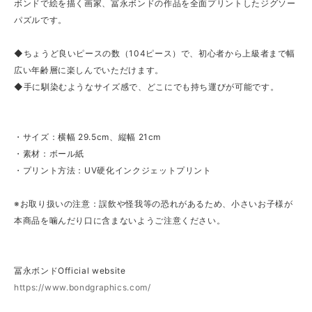
ボンドで絵を描く画家、冨永ボンドの作品を全面プリントしたジグソー
パズルです。
◆ちょうど良いピースの数（104ピース）で、初心者から上級者まで幅
広い年齢層に楽しんでいただけます。
◆手に馴染むようなサイズ感で、どこにでも持ち運びが可能です。
・サイズ：横幅 29.5cm、縦幅 21cm
・素材：ボール紙
・プリント方法：UV硬化インクジェットプリント
※お取り扱いの注意：誤飲や怪我等の恐れがあるため、小さいお子様が
本商品を噛んだり口に含まないようご注意ください。
冨永ボンドOfficial website
https://www.bondgraphics.com/