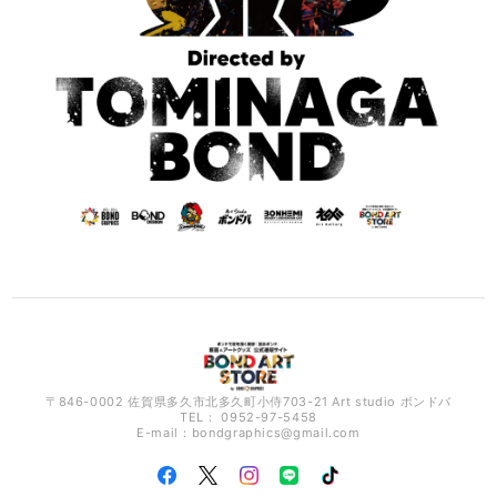
〒846-0002 佐賀県多久市北多久町小侍703-21 Art studio ボンドバ
TEL： 0952-97-5458
E-mail：
bondgraphics@gmail.com