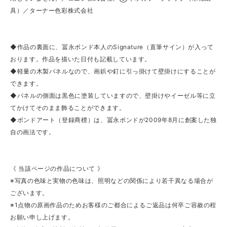
具）／ターナー色彩株式会社
◆作品の裏面に、冨永ボンド本人のSignature（直筆サイン）が入って
おります。作品を描いた日付も記載しています。
◆軽量の木製パネルなので、画鋲や釘に引っ掛けて壁掛けにすることが
できます。
◆パネルの側面は黒色に塗装していますので、壁掛けやイーゼル等に立
てかけてそのまま飾ることができます。
◆ボンドアート（登録商標）は、冨永ボンドが2009年8月に創案した独
自の画法です。
《 当該ページの作品について 》
※写真の色味と実物の色味は、照明などの関係により若干異なる場合が
ございます。
※1点物の原画作品のためお客様のご都合によるご返品は何卒ご容赦の程
お願い申し上げます。