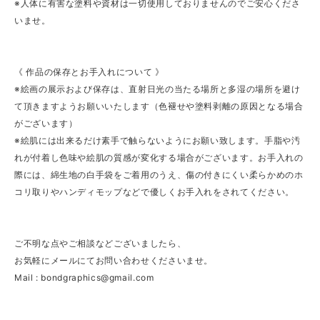
※人体に有害な塗料や資材は一切使用しておりませんのでご安心くださ
いませ。
《 作品の保存とお手入れについて 》
※絵画の展示および保存は、直射日光の当たる場所と多湿の場所を避け
て頂きますようお願いいたします（色褪せや塗料剥離の原因となる場合
がございます）
※絵肌には出来るだけ素手で触らないようにお願い致します。手脂や汚
れが付着し色味や絵肌の質感が変化する場合がございます。お手入れの
際には、綿生地の白手袋をご着用のうえ、傷の付きにくい柔らかめのホ
コリ取りやハンディモップなどで優しくお手入れをされてください。
ご不明な点やご相談などございましたら、
お気軽にメールにてお問い合わせくださいませ。
Mail :
bondgraphics@gmail.com