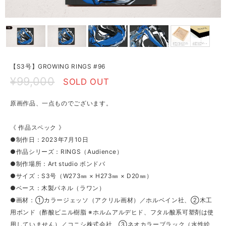
【S3号】GROWING RINGS #96
¥99,000
SOLD OUT
原画作品、一点ものでございます。
《 作品スペック 》
●制作日：2023年7月10日
●作品シリーズ：RINGS（Audience）
●制作場所：Art studio ボンドバ
●サイズ：S3号（W273㎜ × H273㎜ × D20㎜）
●ベース：木製パネル（ラワン）
●画材：①カラージェッソ（アクリル画材）／ホルベイン社、②木工
用ボンド（酢酸ビニル樹脂 ※ホルムアルデヒド、フタル酸系可塑剤は使
用していません）／コニシ株式会社、③ネオカラーブラック（水性絵