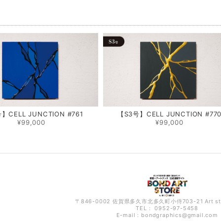
品
】CELL JUNCTION #761
【S3号】CELL JUNCTION #77
¥99,000
¥99,000
〒846-0002 佐賀県多久市北多久町小侍703-21 Art s
TEL： 0952-97-5458
E-mail：
bondgraphics@gmail.com