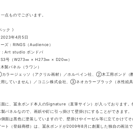
、一点ものでございます。
ペック 》
2023年4月5日
ズ：RINGS（Audience）
Art studio ボンドバ
3号（W273㎜ × H273㎜ × D20㎜）
：木製パネル（ラワン）
①カラージェッソ（アクリル画材）／ホルベイン社、②木工用ボンド（酢
使用していません）／コニシ株式会社、③ネオカラーブラック（水性絵
面に、冨永ボンド本人のSignature（直筆サイン）が入っております
木製パネルなので、画鋲や釘に引っ掛けて壁掛けにすることができます。
の側面は黒色に塗装していますので、壁掛けやイーゼル等に立てかけてそ
ート（登録商標）は、冨永ボンドが2009年8月に創案した独自の画法