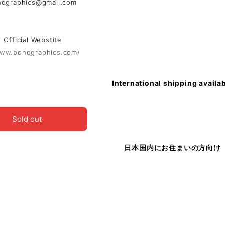
ndgraphics@gmail.com
ficial Webstite
www.bondgraphics.com/
International shipping availa
Sold out
日本国内にお住まいの方向け