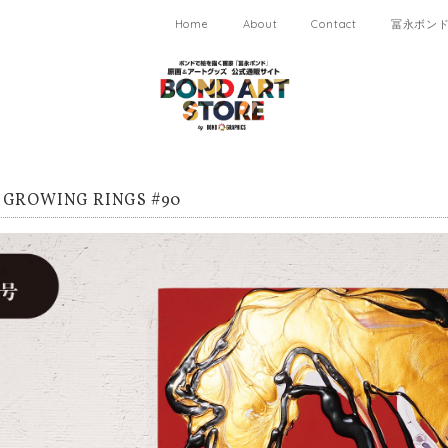
Home
About
Contact
冨永ボンド 
GROWING RINGS #90