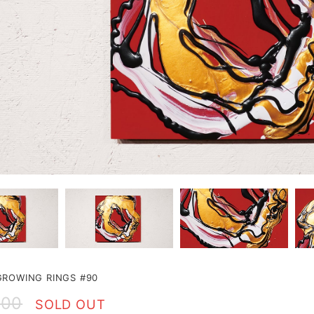
OWING RINGS #90
000
SOLD OUT