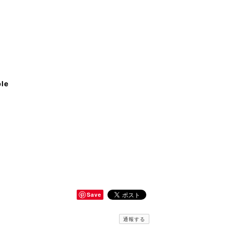
ble
Save
通報する