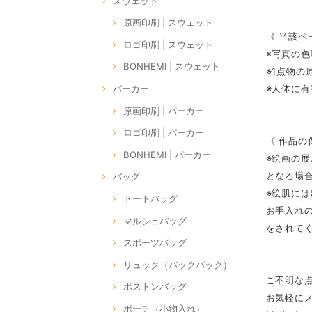
スウェット
原画印刷 | スウェット
《 当該ペ
ロゴ印刷 | スウェット
※写真の
BONHEMI | スウェット
※1点物
※人体に
パーカー
原画印刷 | パーカー
ロゴ印刷 | パーカー
《 作品の
BONHEMI | パーカー
※絵画の
となる場
バッグ
※絵肌に
トートバッグ
お手入れ
マルシェバッグ
をされて
スポーツバッグ
リュック（バックパック）
ご不明な
ボストンバッグ
お気軽に
ポーチ（小物入れ）