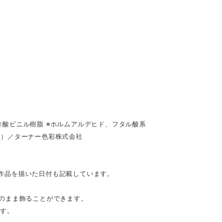
酸ビニル樹脂 ※ホルムアルデヒド、フタル酸系
具）／ターナー色彩株式会社
。作品を描いた日付も記載しています。
のまま飾ることができます。
です。