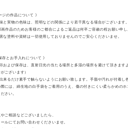
ージの作品について 》
色味と実物の色味は、照明などの関係により若干異なる場合がございます
の原画作品のためお客様のご都合によるご返品は何卒ご容赦の程お願い申し
有害な塗料や資材は一切使用しておりませんのでご安心くださいませ。
保存とお手入れについて 》
展示および保存は、直射日光の当たる場所と多湿の場所を避けて頂きます
合がございます）
は出来るだけ素手で触らないようにお願い致します。手脂や汚れが付着し
の際には、綿生地の白手袋をご着用のうえ、傷の付きにくい柔らかめのホ
ください。
点やご相談などございましたら、
メールにてお問い合わせくださいませ。