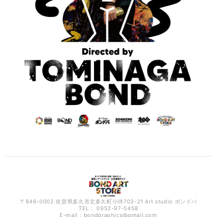
〒846-0002 佐賀県多久市北多久町小侍703-21 Art studio ボンドバ
TEL： 0952-97-5458
E-mail：
bondgraphics@gmail.com