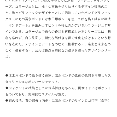
Collage（コラージュ）の頭文字をとった原画コラージュデザインシリ
ーズ。コラージュとは、様々な画像を切り貼りするデザイン技法のこ
と。元々グラフィックデザイナーとして活動していたボンドグラフィッ
クス（のちの冨永ボンド）が木工用ボンドを使って絵を描く独自の画法
「ボンドアート」を生み出すヒントを得たのがデジタルコラージュデザ
インである。コラージュで自らの作品を再構成した本シリーズには「初
心を忘れず、自ら見直し、新たな気付きを得て進化を続ける」という想
いを込めた。デザインとアートをつなぐ（接着する）、過去と未来をつ
なぐ（接着する）、云わば原点回帰的な力強さを纏ったデザインシリー
ズ。
◆木工用ボンドで絵を描く画家、冨永ボンドの原画の色彩を再現したス
タイリッシュなボンバージャケット。
◆ジャケットの機能としての保温性はもちろん、両サイドにはポケット
もついており、実用的なスタイルが魅力。
◆首の後ろ、背の部分（内側）に冨永ボンドのサインロゴ印字（白字）