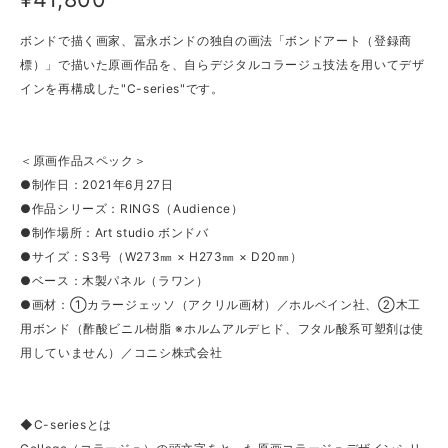
ボンドで描く画家、冨永ボンドの独自の画法「ボンドアート（登録商
標）」で描いた原画作品を、自らデジタルコラージュ技法を用いてデザ
インを再構成した"C-series"です。
＜原画作品スペック＞
●制作日：2021年6月27日
●作品シリーズ：RINGS（Audience）
●制作場所：Art studio ボンドバ
●サイズ：S3号（W273㎜ × H273㎜ × D20㎜）
●ベース：木製パネル（ラワン）
●画材：①カラージェッソ（アクリル画材）／ホルベイン社、②木工
用ボンド（酢酸ビニル樹脂 ※ホルムアルデヒド、フタル酸系可塑剤は使
用していません）／コニシ株式会社
◆C-seriesとは