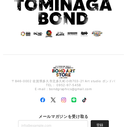
〒846-0002 佐賀県多久市北多久町小侍703-21 Art studio ボンドバ
TEL： 0952-97-5458
E-mail：
bondgraphics@gmail.com
メールマガジンを受け取る
登録