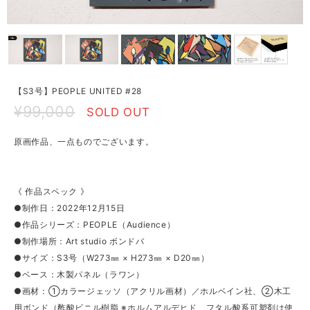
【S3号】PEOPLE UNITED #28
¥99,000
SOLD OUT
原画作品、一点ものでございます。
《 作品スペック 》
●制作日：2022年12月15日
●作品シリーズ：PEOPLE（Audience）
●制作場所：Art studio ボンドバ
●サイズ：S3号（W273㎜ × H273㎜ × D20㎜）
●ベース：木製パネル（ラワン）
●画材：①カラージェッソ（アクリル画材）／ホルベイン社、②木工
用ボンド（酢酸ビニル樹脂 ※ホルムアルデヒド、フタル酸系可塑剤は使