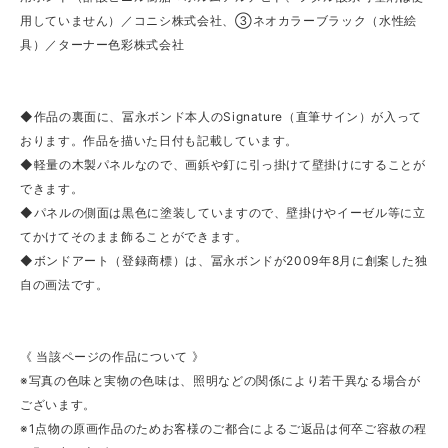
用していません）／コニシ株式会社、③ネオカラーブラック（水性絵
具）／ターナー色彩株式会社
◆作品の裏面に、冨永ボンド本人のSignature（直筆サイン）が入って
おります。作品を描いた日付も記載しています。
◆軽量の木製パネルなので、画鋲や釘に引っ掛けて壁掛けにすることが
できます。
◆パネルの側面は黒色に塗装していますので、壁掛けやイーゼル等に立
てかけてそのまま飾ることができます。
◆ボンドアート（登録商標）は、冨永ボンドが2009年8月に創案した独
自の画法です。
《 当該ページの作品について 》
※写真の色味と実物の色味は、照明などの関係により若干異なる場合が
ございます。
※1点物の原画作品のためお客様のご都合によるご返品は何卒ご容赦の程