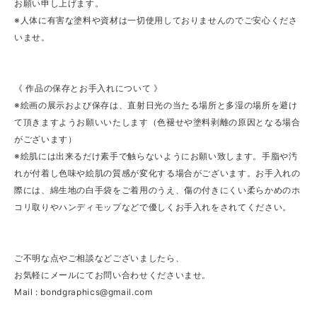
お願い申し上げます。
※人体に有害な塗料や資材は一切使用しておりませんのでご安心くださ
いませ。
《 作品の保存とお手入れについて 》
※絵画の展示および保存は、直射日光の当たる場所と多湿の場所を避け
て頂きますようお願いいたします（色褪せや塗料剥離の原因となる場合
がございます）
※絵肌には出来るだけ素手で触らないようにお願い致します。手脂や汚
れが付着し色味や絵肌の質感が変化する場合がございます。お手入れの
際には、綿生地の白手袋をご着用のうえ、傷の付きにくい柔らかめのホ
コリ取りやハンディモップなどで優しくお手入れをされてください。
ご不明な点やご相談などございましたら、
お気軽にメールにてお問い合わせくださいませ。
Mail :
bondgraphics@gmail.com