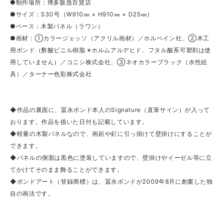
●制作場所：博多阪急百貨店
●サイズ：S30号（W910㎜ × H910㎜ × D25㎜）
●ベース：木製パネル（ラワン）
●画材：①カラージェッソ（アクリル画材）／ホルベイン社、②木工
用ボンド（酢酸ビニル樹脂 ※ホルムアルデヒド、フタル酸系可塑剤は使
用していません）／コニシ株式会社、③ネオカラーブラック（水性絵
具）／ターナー色彩株式会社
◆作品の裏面に、冨永ボンド本人のSignature（直筆サイン）が入って
おります。作品を描いた日付も記載しています。
◆軽量の木製パネルなので、画鋲や釘に引っ掛けて壁掛けにすることが
できます。
◆パネルの側面は黒色に塗装していますので、壁掛けやイーゼル等に立
てかけてそのまま飾ることができます。
◆ボンドアート（登録商標）は、冨永ボンドが2009年8月に創案した独
自の画法です。