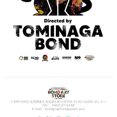
〒846-0002 佐賀県多久市北多久町小侍703-21 Art studio ボンドバ
TEL： 0952-97-5458
E-mail：
bondgraphics@gmail.com