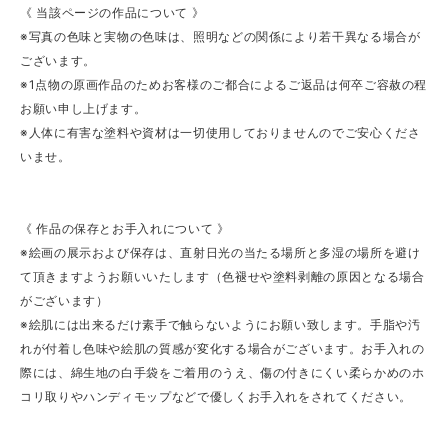
《 当該ページの作品について 》
※写真の色味と実物の色味は、照明などの関係により若干異なる場合が
ございます。
※1点物の原画作品のためお客様のご都合によるご返品は何卒ご容赦の程
お願い申し上げます。
※人体に有害な塗料や資材は一切使用しておりませんのでご安心くださ
いませ。
《 作品の保存とお手入れについて 》
※絵画の展示および保存は、直射日光の当たる場所と多湿の場所を避け
て頂きますようお願いいたします（色褪せや塗料剥離の原因となる場合
がございます）
※絵肌には出来るだけ素手で触らないようにお願い致します。手脂や汚
れが付着し色味や絵肌の質感が変化する場合がございます。お手入れの
際には、綿生地の白手袋をご着用のうえ、傷の付きにくい柔らかめのホ
コリ取りやハンディモップなどで優しくお手入れをされてください。