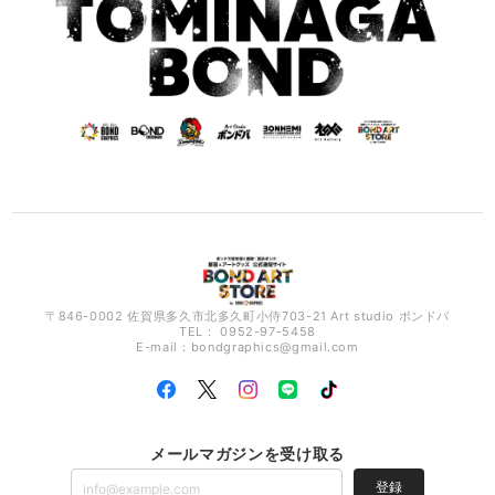
〒846-0002 佐賀県多久市北多久町小侍703-21 Art studio ボンドバ
TEL： 0952-97-5458
E-mail：
bondgraphics@gmail.com
メールマガジンを受け取る
登録