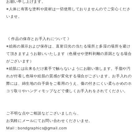
お願い申し上げます。
※人体に有害な塗料や資材は一切使用しておりませんのでご安心くださ
いませ。
《 作品の保存とお手入れについて 》
※絵画の展示および保存は、直射日光の当たる場所と多湿の場所を避け
て頂きますようお願いいたします（色褪せや塗料剥離の原因となる場合
がございます）
※絵肌には出来るだけ素手で触らないようにお願い致します。手脂や汚
れが付着し色味や絵肌の質感が変化する場合がございます。お手入れの
際には、綿生地の白手袋をご着用のうえ、傷の付きにくい柔らかめのホ
コリ取りやハンディモップなどで優しくお手入れをされてください。
ご不明な点やご相談などございましたら、
お気軽にメールにてお問い合わせくださいませ。
Mail :
bondgraphics@gmail.com