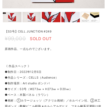
【S3号】CELL JUNCTION #249
¥99,000
SOLD OUT
原画作品、一点ものでございます。
《 作品スペック 》
●制作日：2022年12月5日
●作品シリーズ：CELLS（Audience）
●制作場所：Art studio ボンドバ
●サイズ：S3号（W273㎜ × H273㎜ × D20㎜）
●ベース：木製パネル（ラワン）
●画材：①カラージェッソ（アクリル画材）／ホルベイン社、②木工
用ボンド（酢酸ビニル樹脂 ※ホルムアルデヒド、フタル酸系可塑剤は使