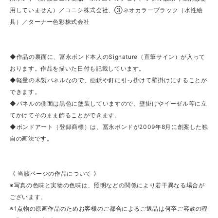
用していません）／コニシ株式会社、③ネオカラーブラック（水性絵
具）／ターナー色彩株式会社
◆作品の裏面に、冨永ボンド本人のSignature（直筆サイン）が入って
おります。作品を描いた日付も記載しています。
◆軽量の木製パネルなので、画鋲や釘に引っ掛けて壁掛けにすることが
できます。
◆パネルの側面は黒色に塗装していますので、壁掛けやイーゼル等に立
てかけてそのまま飾ることができます。
◆ボンドアート（登録商標）は、冨永ボンドが2009年8月に創案した独
自の画法です。
《 当該ページの作品について 》
※写真の色味と実物の色味は、照明などの関係により若干異なる場合が
ございます。
※1点物の原画作品のためお客様のご都合によるご返品は何卒ご容赦の程