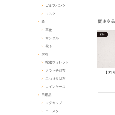
ゴルフパンツ
マスク
関連商
靴
革靴
サンダル
靴下
財布
蛇腹ウォレット
クラッチ財布
【S3号
二つ折り財布
コインケース
日用品
マグカップ
コースター