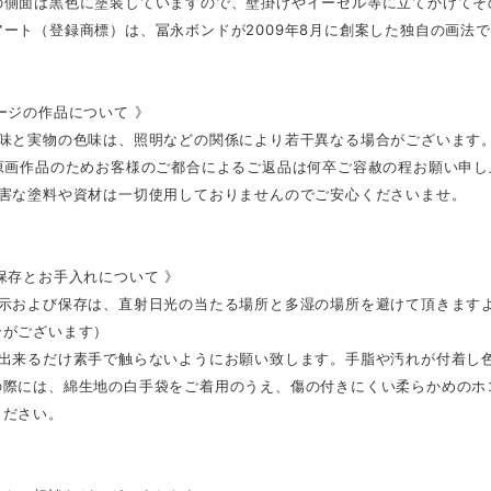
の側面は黒色に塗装していますので、壁掛けやイーゼル等に立てかけてそ
ート（登録商標）は、冨永ボンドが2009年8月に創案した独自の画法
ージの作品について 》
色味と実物の色味は、照明などの関係により若干異なる場合がございます
の原画作品のためお客様のご都合によるご返品は何卒ご容赦の程お願い申し
有害な塗料や資材は一切使用しておりませんのでご安心くださいませ。
保存とお手入れについて 》
展示および保存は、直射日光の当たる場所と多湿の場所を避けて頂きます
合がございます）
は出来るだけ素手で触らないようにお願い致します。手脂や汚れが付着し
の際には、綿生地の白手袋をご着用のうえ、傷の付きにくい柔らかめのホ
ください。