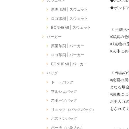
スウェット
◆パネル
◆ボンドア
原画印刷 | スウェット
ロゴ印刷 | スウェット
BONHEMI | スウェット
《 当該ペ
※写真の
パーカー
※1点物
原画印刷 | パーカー
※人体に
ロゴ印刷 | パーカー
BONHEMI | パーカー
《 作品の
バッグ
※絵画の
トートバッグ
となる場
マルシェバッグ
※絵肌に
スポーツバッグ
お手入れ
をされて
リュック（バックパック）
ボストンバッグ
ポーチ（小物入れ）