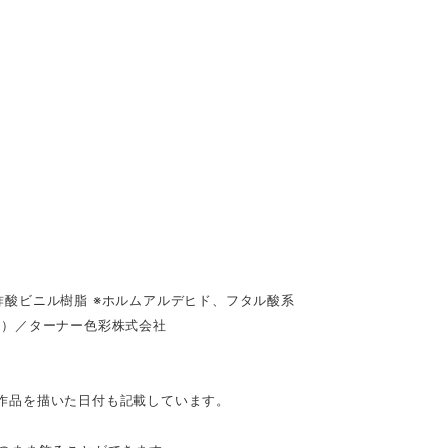
酸ビニル樹脂 ※ホルムアルデヒド、フタル酸系
具）／ターナー色彩株式会社
。作品を描いた日付も記載しています。