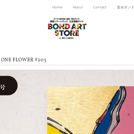
Home
About
Contact
冨永ボンド 
NE FLOWER #203