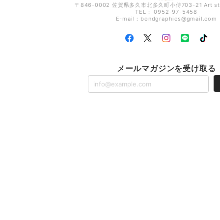
〒846-0002 佐賀県多久市北多久町小侍703-21 Art s
TEL： 0952-97-5458
E-mail：
bondgraphics@gmail.com
メールマガジンを受け取る