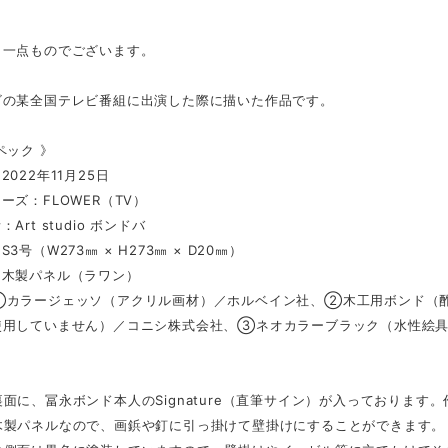
、一点ものでございます。
ビの某全国テレビ番組に出演した際に描いた作品です。
ペック 》
022年11月25日
ーズ：FLOWER（TV）
Art studio ボンドバ
3号（W273㎜ × H273㎜ × D20㎜）
：木製パネル（ラワン）
①カラージェッソ（アクリル画材）／ホルベイン社、②木工用ボンド（酢
使用していません）／コニシ株式会社、③ネオカラーブラック（水性絵
面に、冨永ボンド本人のSignature（直筆サイン）が入っております
木製パネルなので、画鋲や釘に引っ掛けて壁掛けにすることができます。